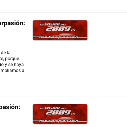
rpasión:
de la
te, porque
do y se haya
i ampliamos a
pasión: