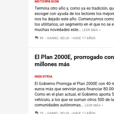
MOTORPASIÓN
Termina otro año y, como ya es tradición, 
escoger con ayuda de los lectores los mejo
nos ha dejado este año. Comenzamos como
los utilitarios, un segmento en el que no se
muchas novedades este...
LEER MÁS »
COMENTARIOS
99
DANIEL SEIJO
HACE 17 AÑOS
El Plan 2000E, prorrogado con
millones más
INDUSTRIA
El Gobierno Prorroga el Plan 2000E con 40 m
euros más que servirán para financiar 80.00
Como en el plan actual, el Gobierno aporta 
vehículo, a los que se suman otros 500 de l
comunidades autónomas...
LEER MÁS »
COMENTARIOS
25
DANIEL SEIJO
HACE 17 AÑOS