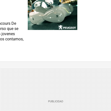
ncours De
urso que se
s jovenes
 os contamos,