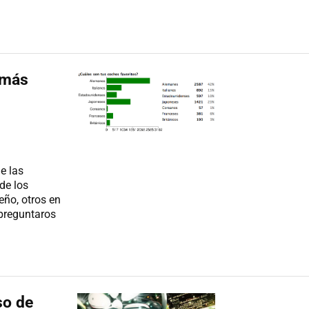
 más
e las
de los
eño, otros en
 preguntaros
so de