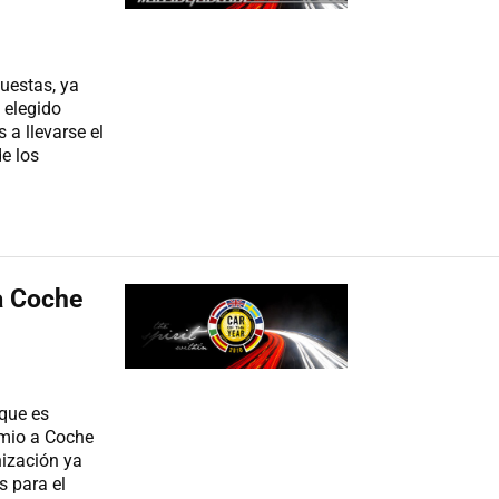
uestas, ya
 elegido
a llevarse el
de los
a Coche
que es
emio a Coche
nización ya
s para el