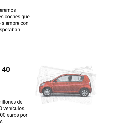
queremos
res coches que
 siempre con
 esperaban
 40
illones de
0 vehículos.
500 euros por
as