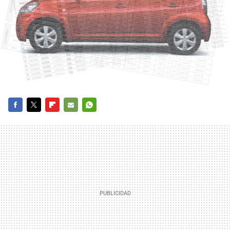
FACEBOOK
TWITTER
FLIPBOARD
E-
WHATSAPP
MAIL