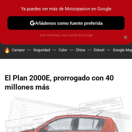
Ya puedes ver más de Motorpasion en Google
PRUEBAS
COCHES ELÉCTRICOS
OBSERVATORIO
F1
Añádenos como fuente preferida
Solo necesitas una cuenta de Google
×
HOY SE HABLA DE
Camper
Seguridad
Calor
China
Diésel
Google Ma
El Plan 2000E, prorrogado con 40
millones más