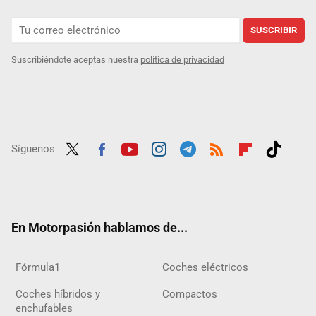
SUSCRIBIR
Suscribiéndote aceptas nuestra
política de privacidad
Síguenos
Twit
Fac
Yout
Inst
Tele
RSS
Flip
Tikt
ter
ebo
ube
agra
gra
boar
ok
ok
m
m
d
En Motorpasión hablamos de...
Fórmula1
Coches eléctricos
Coches híbridos y
Compactos
enchufables