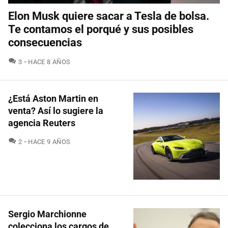
Elon Musk quiere sacar a Tesla de bolsa.
Te contamos el porqué y sus posibles
consecuencias
COMENTARIOS
3
HACE 8 AÑOS
¿Está Aston Martin en
venta? Así lo sugiere la
agencia Reuters
COMENTARIOS
2
HACE 9 AÑOS
Sergio Marchionne
colecciona los cargos de