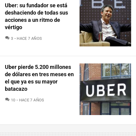
Uber: su fundador se está
deshaciendo de todas sus
acciones a un ritmo de
vértigo
COMENTARIOS
3
HACE 7 AÑOS
Uber pierde 5.200 millones
de dólares en tres meses en
el que ya es su mayor
batacazo
COMENTARIOS
10
HACE 7 AÑOS