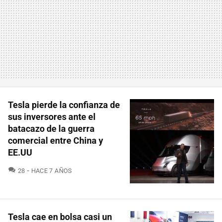
Tesla pierde la confianza de
sus inversores ante el
batacazo de la guerra
comercial entre China y
EE.UU
COMENTARIOS
28
HACE 7 AÑOS
Tesla cae en bolsa casi un