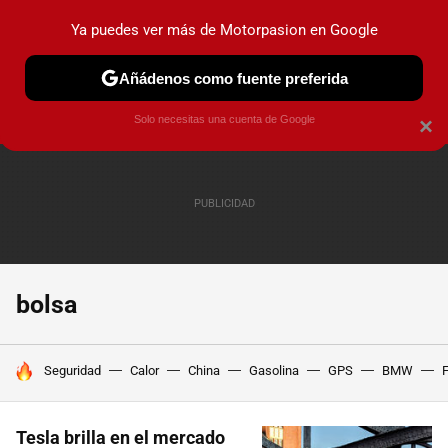
Ya puedes ver más de Motorpasion en Google
PRUEBAS
COCHES ELÉCTRICOS
OBSERVATORIO
F1
Añádenos como fuente preferida
Solo necesitas una cuenta de Google
×
bolsa
HOY SE HABLA DE
Seguridad
Calor
China
Gasolina
GPS
BMW
F
Tesla brilla en el mercado