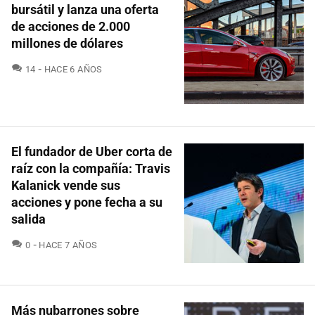
bursátil y lanza una oferta
de acciones de 2.000
millones de dólares
COMENTARIOS
14
HACE 6 AÑOS
El fundador de Uber corta de
raíz con la compañía: Travis
Kalanick vende sus
acciones y pone fecha a su
salida
COMENTARIOS
0
HACE 7 AÑOS
Más nubarrones sobre