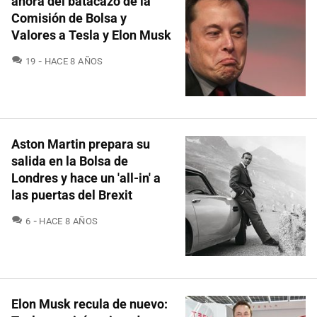
ahora del batacazo de la
Comisión de Bolsa y
Valores a Tesla y Elon Musk
COMENTARIOS
19
HACE 8 AÑOS
Aston Martin prepara su
salida en la Bolsa de
Londres y hace un 'all-in' a
las puertas del Brexit
COMENTARIOS
6
HACE 8 AÑOS
Elon Musk recula de nuevo: