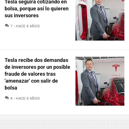
Tesla seguirá cotizando en
bolsa, porque así lo quieren
sus inversores
COMENTARIOS
7
HACE 8 AÑOS
Tesla recibe dos demandas
de inversores por un posible
fraude de valores tras
'amenazar' con salir de
bolsa
COMENTARIOS
8
HACE 8 AÑOS