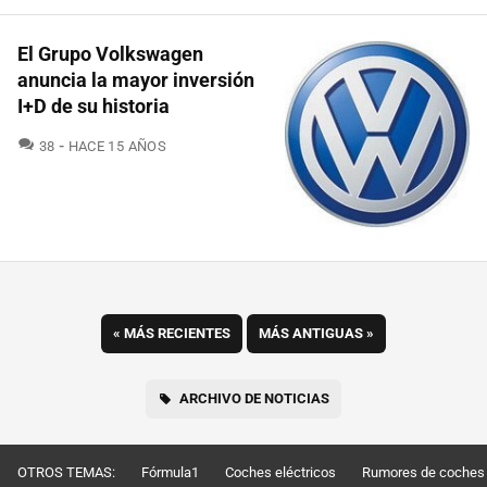
El Grupo Volkswagen
anuncia la mayor inversión
I+D de su historia
COMENTARIOS
38
HACE 15 AÑOS
«
MÁS RECIENTES
MÁS ANTIGUAS
»
ARCHIVO DE NOTICIAS
OTROS TEMAS:
Fórmula1
Coches eléctricos
Rumores de coches