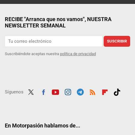
RECIBE "Arranca que nos vamos", NUESTRA
NEWSLETTER SEMANAL
SUSCRIBIR
Suscribiéndote aceptas nuestra
política de privacidad
Síguenos
Twit
Fac
Yout
Inst
Tele
RSS
Flip
Tikt
ter
ebo
ube
agra
gra
boar
ok
ok
m
m
d
En Motorpasión hablamos de...