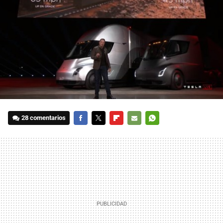
28 comentarios
FACEBOOK
TWITTER
FLIPBOARD
E-
WHATSAPP
MAIL