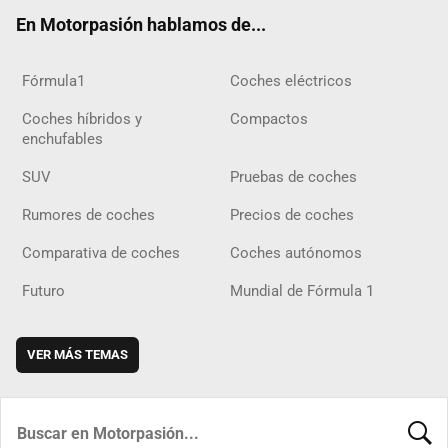
ok
m
m
d
En Motorpasión hablamos de...
Fórmula1
Coches eléctricos
Coches híbridos y
Compactos
enchufables
SUV
Pruebas de coches
Rumores de coches
Precios de coches
Comparativa de coches
Coches autónomos
Futuro
Mundial de Fórmula 1
VER MÁS TEMAS