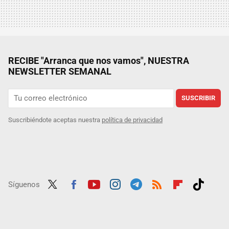
RECIBE "Arranca que nos vamos", NUESTRA
NEWSLETTER SEMANAL
SUSCRIBIR
Suscribiéndote aceptas nuestra
política de privacidad
Síguenos
Twit
Fac
Yout
Inst
Tele
RSS
Flip
Tikt
ter
ebo
ube
agra
gra
boar
ok