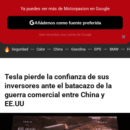
Ya puedes ver más de Motorpasion en Google
PRUEBAS
COCHES ELÉCTRICOS
OBSERVATORIO
F1
Añádenos como fuente preferida
Solo necesitas una cuenta de Google
×
HOY SE HABLA DE
Seguridad
Calor
China
Gasolina
GPS
BMW
F
Tesla pierde la confianza de sus
inversores ante el batacazo de la
guerra comercial entre China y
EE.UU