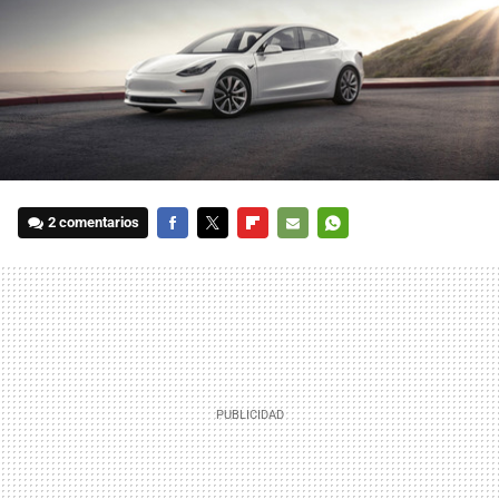
2 comentarios
FACEBOOK
TWITTER
FLIPBOARD
E-
WHATSAPP
MAIL