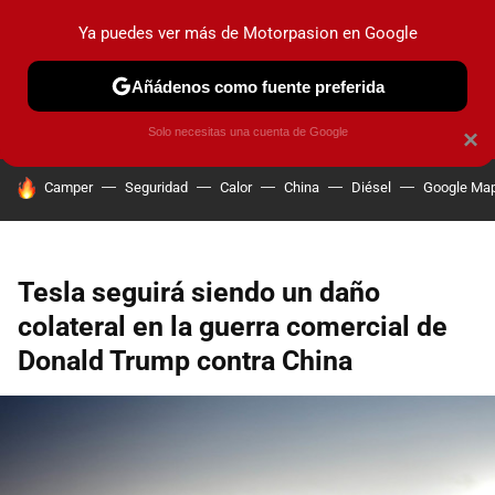
Ya puedes ver más de Motorpasion en Google
PRUEBAS
COCHES ELÉCTRICOS
OBSERVATORIO
F1
Añádenos como fuente preferida
Solo necesitas una cuenta de Google
×
HOY SE HABLA DE
Camper
Seguridad
Calor
China
Diésel
Google Ma
Tesla seguirá siendo un daño
colateral en la guerra comercial de
Donald Trump contra China