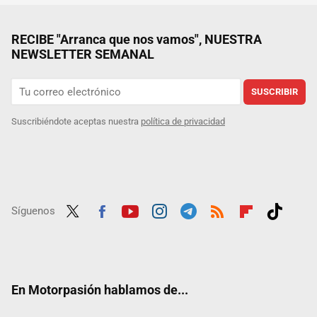
RECIBE "Arranca que nos vamos", NUESTRA
NEWSLETTER SEMANAL
SUSCRIBIR
Suscribiéndote aceptas nuestra
política de privacidad
Síguenos
Twit
Fac
Yout
Inst
Tele
RSS
Flip
Tikt
ter
ebo
ube
agra
gra
boar
ok
ok
m
m
d
En Motorpasión hablamos de...