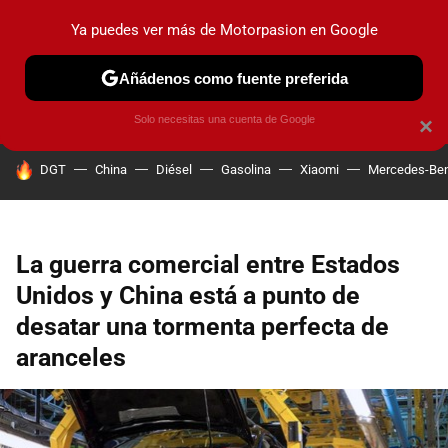
Ya puedes ver más de Motorpasion en Google
PRUEBAS
COCHES ELÉCTRICOS
OBSERVATORIO
F1
Añádenos como fuente preferida
Solo necesitas una cuenta de Google
×
HOY SE HABLA DE
DGT
China
Diésel
Gasolina
Xiaomi
Mercedes-Be
La guerra comercial entre Estados
Unidos y China está a punto de
desatar una tormenta perfecta de
aranceles