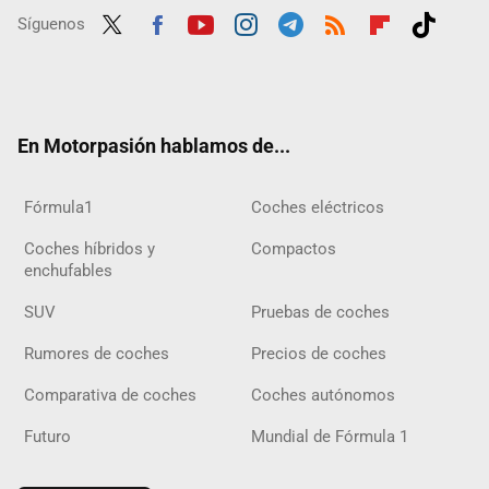
Síguenos
Twit
Fac
Yout
Inst
Tele
RSS
Flip
Tikt
ter
ebo
ube
agra
gra
boar
ok
ok
m
m
d
En Motorpasión hablamos de...
Fórmula1
Coches eléctricos
Coches híbridos y
Compactos
enchufables
SUV
Pruebas de coches
Rumores de coches
Precios de coches
Comparativa de coches
Coches autónomos
Futuro
Mundial de Fórmula 1