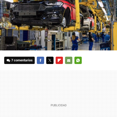
7 comentarios
FACEBOOK
TWITTER
FLIPBOARD
E-
WHATSAPP
MAIL