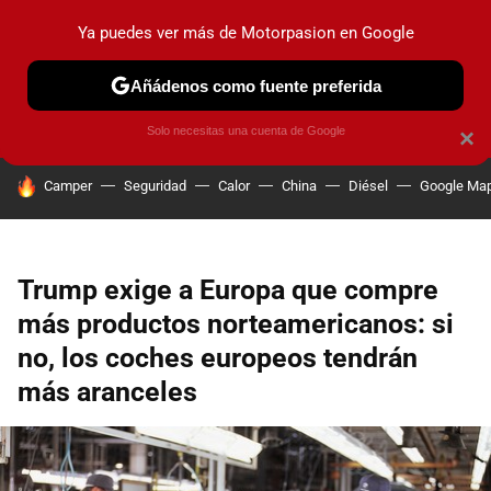
Ya puedes ver más de Motorpasion en Google
PRUEBAS
COCHES ELÉCTRICOS
OBSERVATORIO
F1
Añádenos como fuente preferida
Solo necesitas una cuenta de Google
×
HOY SE HABLA DE
Camper
Seguridad
Calor
China
Diésel
Google Ma
Trump exige a Europa que compre
más productos norteamericanos: si
no, los coches europeos tendrán
más aranceles