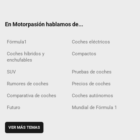
ter
ebo
ube
agra
gra
boar
ok
ok
m
m
d
En Motorpasión hablamos de...
Fórmula1
Coches eléctricos
Coches híbridos y
Compactos
enchufables
SUV
Pruebas de coches
Rumores de coches
Precios de coches
Comparativa de coches
Coches autónomos
Futuro
Mundial de Fórmula 1
VER MÁS TEMAS