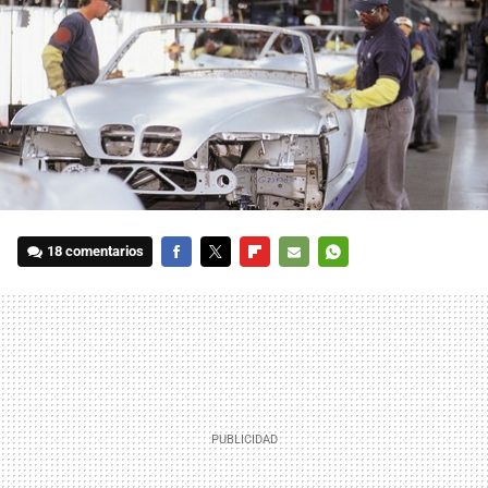
18 comentarios
FACEBOOK
TWITTER
FLIPBOARD
E-
WHATSAPP
MAIL