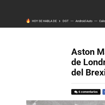
HOY SE HABLA DE
DGT
Android Auto
Calo
Aston Ma
de Londr
del Brex
6 comentarios
F