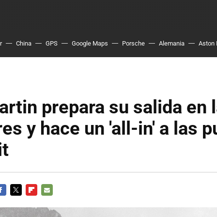
r
China
GPS
Google Maps
Porsche
Alemania
Aston 
rtin prepara su salida en 
es y hace un 'all-in' a las 
it
ACEBOOK
TWITTER
FLIPBOARD
E-
MAIL