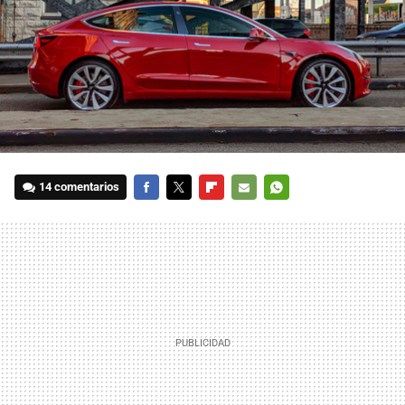
14 comentarios
FACEBOOK
TWITTER
FLIPBOARD
E-
WHATSAPP
MAIL