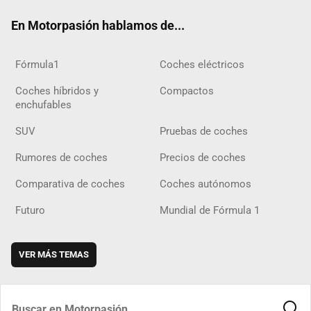
ok
m
m
d
En Motorpasión hablamos de...
Fórmula1
Coches eléctricos
Coches híbridos y
Compactos
enchufables
SUV
Pruebas de coches
Rumores de coches
Precios de coches
Comparativa de coches
Coches autónomos
Futuro
Mundial de Fórmula 1
VER MÁS TEMAS