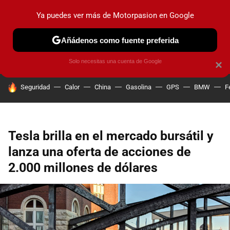
Ya puedes ver más de Motorpasion en Google
PRUEBAS
COCHES ELÉCTRICOS
OBSERVATORIO
F1
Añádenos como fuente preferida
Solo necesitas una cuenta de Google
×
HOY SE HABLA DE
Seguridad
Calor
China
Gasolina
GPS
BMW
F
Tesla brilla en el mercado bursátil y
lanza una oferta de acciones de
2.000 millones de dólares