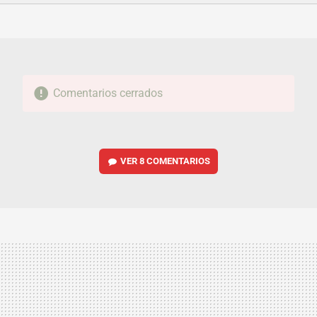
FACEBOOK
TWITTER
FLIPBOARD
E-
WHATSAPP
MAIL
Comentarios cerrados
VER
8 COMENTARIOS