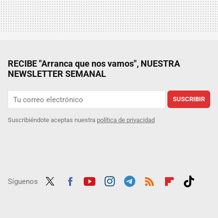
RECIBE "Arranca que nos vamos", NUESTRA
NEWSLETTER SEMANAL
SUSCRIBIR
Suscribiéndote aceptas nuestra
política de privacidad
Síguenos
Twit
Fac
Yout
Inst
Tele
RSS
Flip
Tikt
ter
ebo
ube
agra
gra
boar
ok