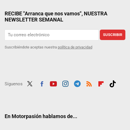
RECIBE "Arranca que nos vamos", NUESTRA
NEWSLETTER SEMANAL
SUSCRIBIR
Suscribiéndote aceptas nuestra
política de privacidad
Síguenos
Twit
Fac
Yout
Inst
Tele
RSS
Flip
Tikt
ter
ebo
ube
agra
gra
boar
ok
ok
m
m
d
En Motorpasión hablamos de...