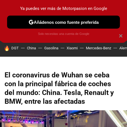
Ya puedes ver más de Motorpasion en Google
PRUEBAS
COCHES ELÉCTRICOS
OBSERVATORIO
F1
Añádenos como fuente preferida
Solo necesitas una cuenta de Google
×
HOY SE HABLA DE
DGT
China
Gasolina
Xiaomi
Mercedes-Benz
Alem
El coronavirus de Wuhan se ceba
con la principal fábrica de coches
del mundo: China. Tesla, Renault y
BMW, entre las afectadas