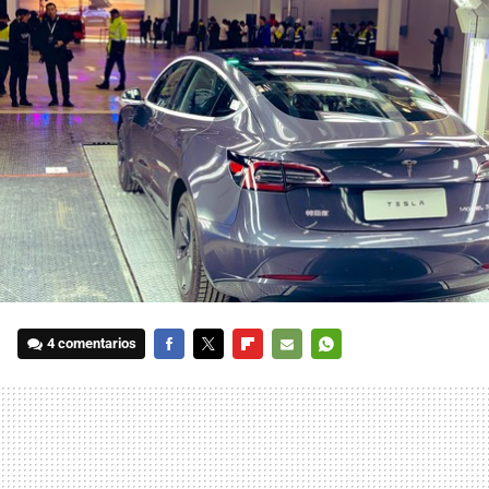
4 comentarios
FACEBOOK
TWITTER
FLIPBOARD
E-
WHATSAPP
MAIL