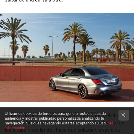
Utilizamos cookies de terceros para generar estadísticas de
A pesar de una dirección nada comunicativa, el chasis
audiencia y mostrar publicidad personalizada analizando tu
equilibrado -sin ser ágil, pues favorece el subviraje en
navegación. Si sigues navegando estarás aceptando su uso.
Más
información
las situaciones límite-, hace que enlazar curvas a su