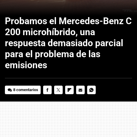
Probamos el Mercedes-Benz C
200 microhíbrido, una
respuesta demasiado parcial
para el problema de las
emisiones
8 comentarios
FACEBOOK
TWITTER
FLIPBOARD
E-
WHATSAPP
MAIL