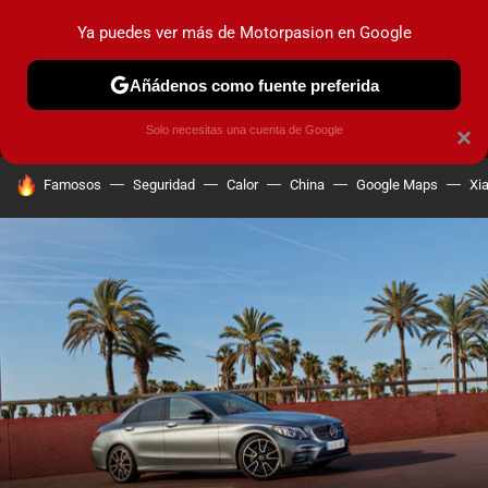
Ya puedes ver más de Motorpasion en Google
MENÚ
NUEVO
Añádenos como fuente preferida
PRUEBAS
COCHES ELÉCTRICOS
OBSERVATORIO
F1
Solo necesitas una cuenta de Google
×
HOY SE HABLA DE
Famosos
Seguridad
Calor
China
Google Maps
Xi