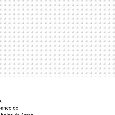
na
 banco de