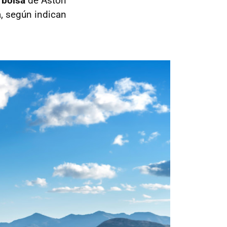
 bolsa
de Aston
a, según indican