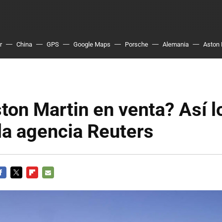
r
China
GPS
Google Maps
Porsche
Alemania
Aston 
ton Martin en venta? Así l
la agencia Reuters
ACEBOOK
TWITTER
FLIPBOARD
E-
MAIL