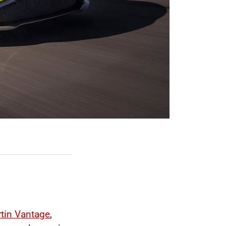
tin Vantage
,