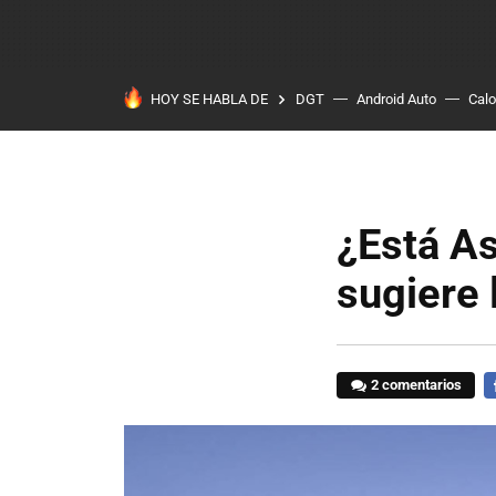
HOY SE HABLA DE
DGT
Android Auto
Calo
¿Está As
sugiere 
2 comentarios
F