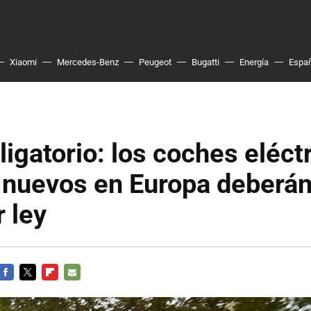
Xiaomi
Mercedes-Benz
Peugeot
Bugatti
Energía
Espa
ligatorio: los coches eléct
 nuevos en Europa deberán
r ley
FACEBOOK
TWITTER
FLIPBOARD
E-
MAIL