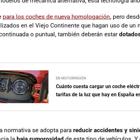
odelos de mecánica alternativa, esta tecnología ahor
e
para los coches de nueva homologación
, pero desd
izados en el Viejo Continente que hagan uso de un m
continuada o puntual, también deberán estar
dotados
EN MOTORPASIÓN
Cuánto cuesta cargar un coche eléctr
tarifas de la luz que hay en España 
a normativa se adopta para
reducir accidentes y sini
cia la
baja rumorosidad
de este tipo de vehículos. Y