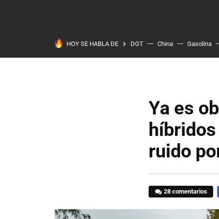
HOY SE HABLA DE
DGT
China
Gasolina
Ya es ob
híbridos
ruido po
28 comentarios