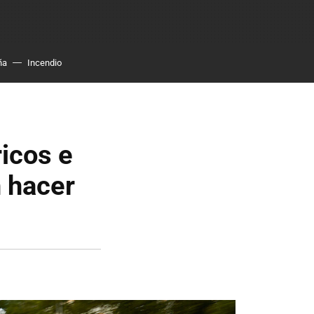
ña
Incendio
ricos e
 hacer