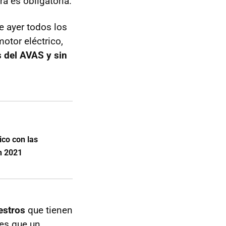
a es obligatoria.
e ayer todos los
otor eléctrico,
 del AVAS y sin
ico con las
en 2021
estros
que tienen
 es que un