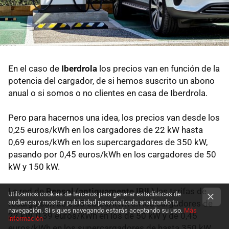
En el caso de
Iberdrola
los precios van en función de la
potencia del cargador, de si hemos suscrito un abono
anual o si somos o no clientes en casa de Iberdrola.
Pero para hacernos una idea, los precios van desde los
0,25 euros/kWh en los cargadores de 22 kW hasta
0,69 euros/kWh en los supercargadores de 350 kW,
pasando por 0,45 euros/kWh en los cargadores de 50
kW y 150 kW.
La red de
Repsol (antiguamente IBIL)
las tarifas de
Utilizamos cookies de terceros para generar estadísticas de
recarga son de 0,35 euros/kWh en los cargadores de
audiencia y mostrar publicidad personalizada analizando tu
navegación. Si sigues navegando estarás aceptando su uso.
Más
22 kW, 0,39 euros/kWh en los de 50 kW y de 0,45
información
euros/kWh en los supercargadores de hasta 350 kW