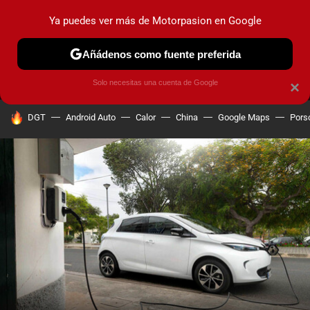
Ya puedes ver más de Motorpasion en Google
MENÚ
NUEVO
Añádenos como fuente preferida
PRUEBAS
COCHES ELÉCTRICOS
OBSERVATORIO
F1
Solo necesitas una cuenta de Google
×
HOY SE HABLA DE
DGT
Android Auto
Calor
China
Google Maps
Pors