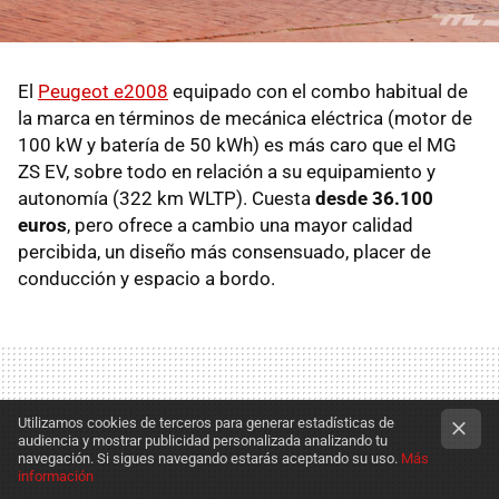
El
Peugeot e2008
equipado con el combo habitual de
la marca en términos de mecánica eléctrica (motor de
100 kW y batería de 50 kWh) es más caro que el MG
ZS EV, sobre todo en relación a su equipamiento y
autonomía (322 km WLTP). Cuesta
desde 36.100
euros
, pero ofrece a cambio una mayor calidad
percibida, un diseño más consensuado, placer de
conducción y espacio a bordo.
Utilizamos cookies de terceros para generar estadísticas de
audiencia y mostrar publicidad personalizada analizando tu
navegación. Si sigues navegando estarás aceptando su uso.
Más
información