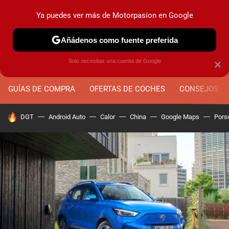
Ya puedes ver más de Motorpasion en Google
MENÚ
NUEVO
Añádenos como fuente preferida
Solo necesitas una cuenta de Google
×
GUÍAS DE COMPRA
OFERTAS DE COCHES
CONSEJOS
HOY SE HABLA DE
DGT
Android Auto
Calor
China
Google Maps
Pors