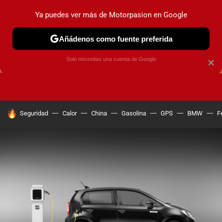
Ya puedes ver más de Motorpasion en Google
Añádenos como fuente preferida
GUÍAS DE COMPRA
OFERTAS DE COCHES
CONSEJOS
Solo necesitas una cuenta de Google
×
HOY SE HABLA DE
Seguridad
Calor
China
Gasolina
GPS
BMW
F