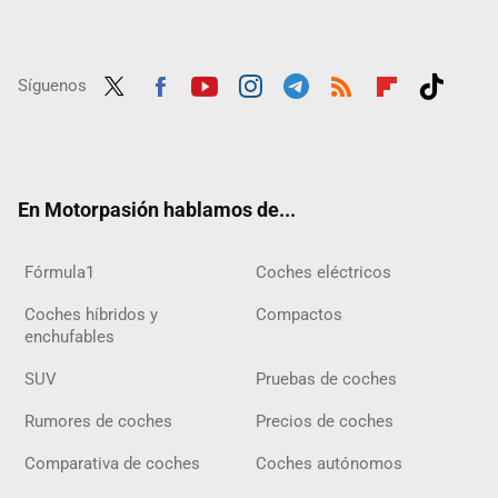
Síguenos
Twit
Fac
Yout
Inst
Tele
RSS
Flip
Tikt
ter
ebo
ube
agra
gra
boar
ok
ok
m
m
d
En Motorpasión hablamos de...
Fórmula1
Coches eléctricos
Coches híbridos y
Compactos
enchufables
SUV
Pruebas de coches
Rumores de coches
Precios de coches
Comparativa de coches
Coches autónomos