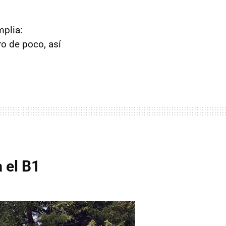
plia:
o de poco, así
 el B1