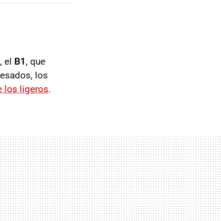
, el
B1
, que
pesados, los
e los ligeros
.