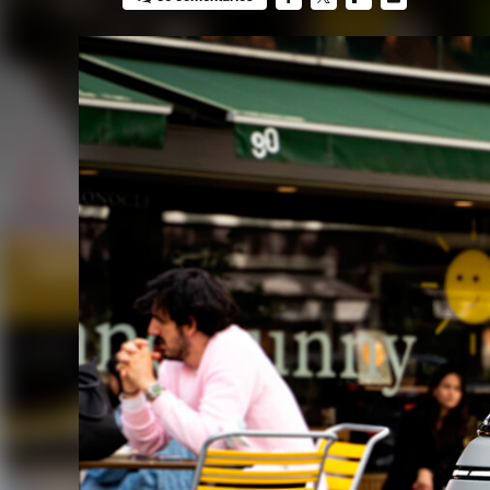
FACEBOOK
TWITTER
FLIPBOARD
E-
MAIL