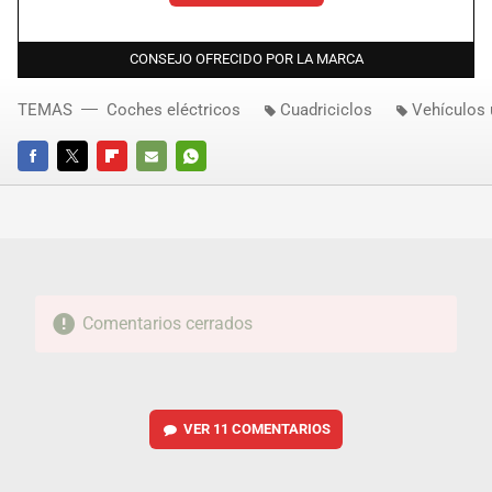
CONSEJO OFRECIDO POR LA MARCA
TEMAS
Coches eléctricos
Cuadriciclos
Vehículos
FACEBOOK
TWITTER
FLIPBOARD
E-
WHATSAPP
MAIL
Comentarios cerrados
VER
11 COMENTARIOS