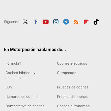
Síguenos
Twit
Fac
Yout
Inst
Tele
RSS
Flip
Tikt
ter
ebo
ube
agra
gra
boar
ok
ok
m
m
d
En Motorpasión hablamos de...
Fórmula1
Coches eléctricos
Coches híbridos y
Compactos
enchufables
SUV
Pruebas de coches
Rumores de coches
Precios de coches
Comparativa de coches
Coches autónomos