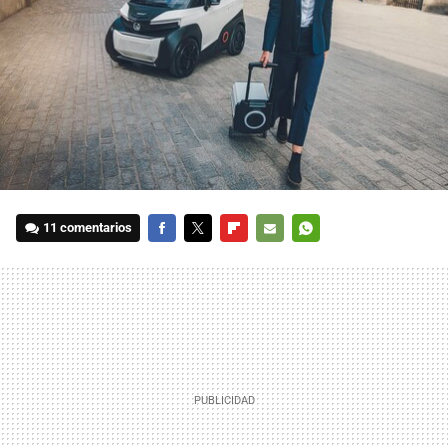
11 comentarios
FACEBOOK
TWITTER
FLIPBOARD
E-
WHATSAPP
MAIL