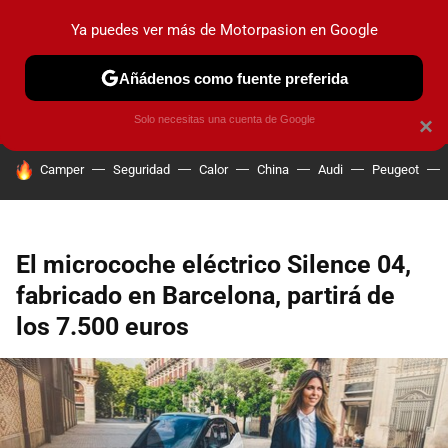
Ya puedes ver más de Motorpasion en Google
PRUEBAS
COCHES ELÉCTRICOS
OBSERVATORIO
F1
Añádenos como fuente preferida
Solo necesitas una cuenta de Google
×
HOY SE HABLA DE
Camper
Seguridad
Calor
China
Audi
Peugeot
El microcoche eléctrico Silence 04,
fabricado en Barcelona, partirá de
los 7.500 euros