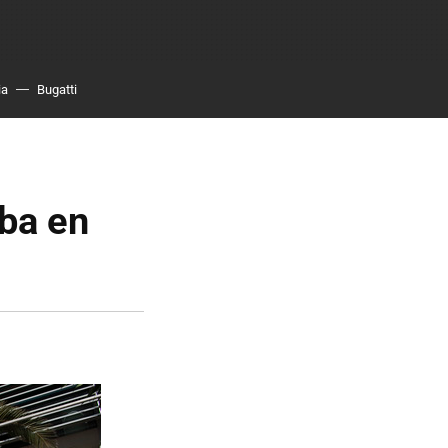
ia
Bugatti
eba en