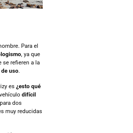
 nombre. Para el
ologismo
, ya que
e se refieren a la
d de uso
.
wizy es
¿esto qué
 vehículo
difícil
para dos
nes muy reducidas