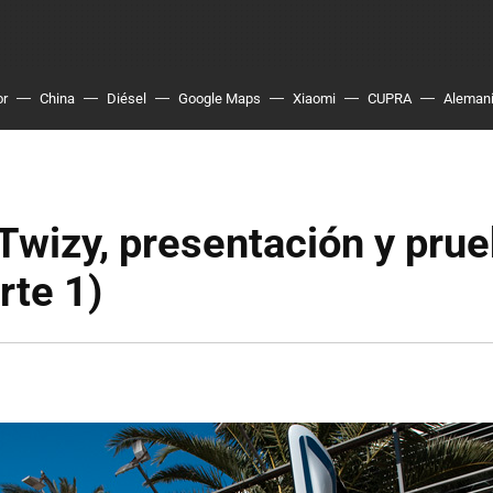
or
China
Diésel
Google Maps
Xiaomi
CUPRA
Aleman
Twizy, presentación y pru
rte 1)