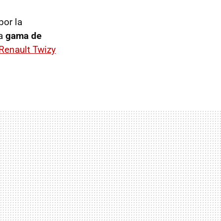
por la
na
gama de
Renault Twizy