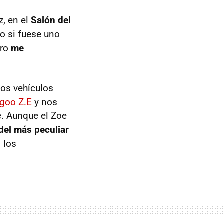
z, en el
Salón del
o si fuese uno
ero
me
os vehículos
ngoo Z.E
y nos
e. Aunque el Zoe
del más peculiar
 los