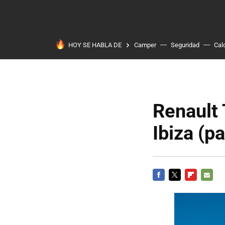
HOY SE HABLA DE
Camper
Seguridad
Cal
Renault 
Ibiza (pa
FACEBOOK
TWITTER
FLIPBOARD
E-
MAIL