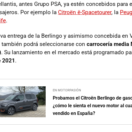
llantis, antes Grupo PSA, ya estén concebidos para e
ajeros. Por ejemplo la
Citroën ë-Spacetourer
, la
Peug
ife
.
va entrega de la Berlingo y asimismo concebida en V
ca también podrá seleccionarse con
carrocería media 
)
. Su lanzamiento en el mercado está programado pa
e 2021
.
EN MOTORPASIÓN
Probamos el Citroën Berlingo de gaso
¿cómo le sienta el nuevo motor al c
vendido en España?