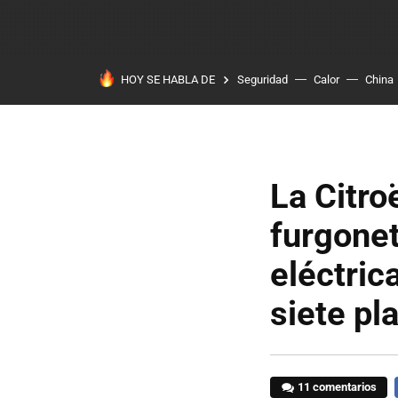
HOY SE HABLA DE
Seguridad
Calor
China
La Citro
furgone
eléctric
siete pl
11 comentarios