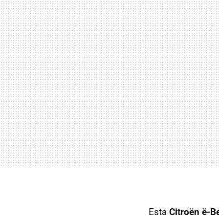
Esta
Citroën ë-B