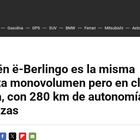
Gasolina
GPS
SUV
BMW
Ferrari
Mitsubishi
Asto
ën ë-Berlingo es la misma
ta monovolumen pero en c
a, con 280 km de autonomí
azas