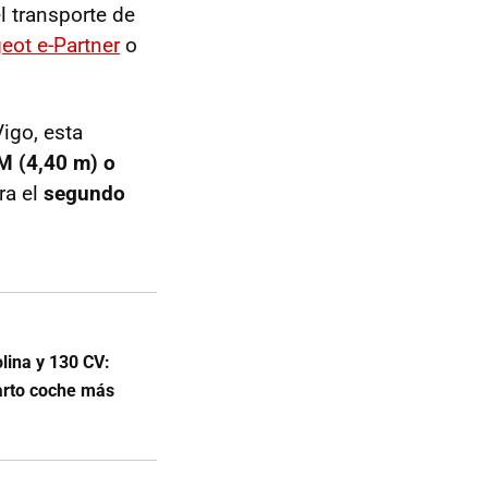
l transporte de
eot e-Partner
o
igo, esta
M (4,40 m) o
ra el
segundo
lina y 130 CV:
uarto coche más