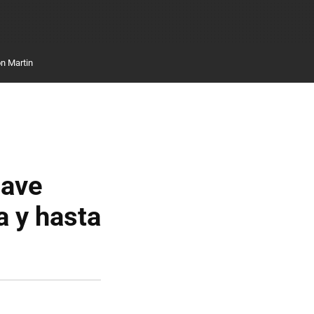
n Martin
lave
a y hasta