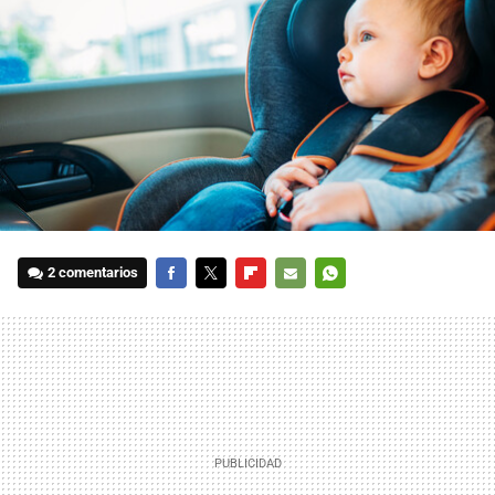
2 comentarios
FACEBOOK
TWITTER
FLIPBOARD
E-
WHATSAPP
MAIL