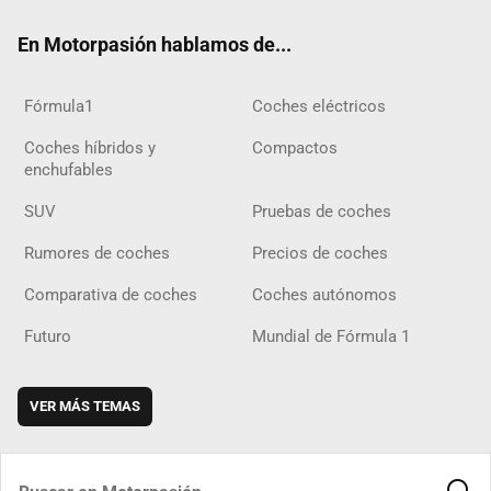
ok
m
m
d
En Motorpasión hablamos de...
Fórmula1
Coches eléctricos
Coches híbridos y
Compactos
enchufables
SUV
Pruebas de coches
Rumores de coches
Precios de coches
Comparativa de coches
Coches autónomos
Futuro
Mundial de Fórmula 1
VER MÁS TEMAS