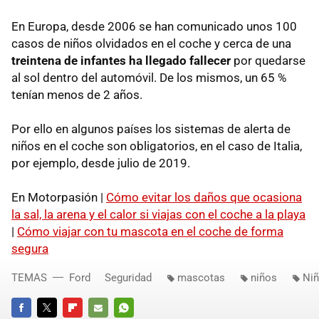
En Europa, desde 2006 se han comunicado unos 100
casos de niños olvidados en el coche y cerca de una
treintena de infantes ha llegado fallecer
por quedarse
al sol dentro del automóvil. De los mismos, un 65 %
tenían menos de 2 años.
Por ello en algunos países los sistemas de alerta de
niños en el coche son obligatorios, en el caso de Italia,
por ejemplo, desde julio de 2019.
En Motorpasión |
Cómo evitar los daños que ocasiona
la sal, la arena y el calor si viajas con el coche a la playa
|
Cómo viajar con tu mascota en el coche de forma
segura
TEMAS
Ford
Seguridad
mascotas
niños
Niñ