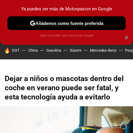
Ya puedes ver más de Motorpasion en Google
MENÚ
NUEVO
Añádenos como fuente preferida
PRUEBAS
COCHES ELÉCTRICOS
OBSERVATORIO
F1
Solo necesitas una cuenta de Google
×
HOY SE HABLA DE
DGT
China
Gasolina
Xiaomi
Mercedes-Benz
Peug
Dejar a niños o mascotas dentro del
coche en verano puede ser fatal, y
esta tecnología ayuda a evitarlo