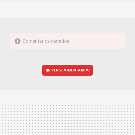
FACEBOOK
TWITTER
FLIPBOARD
E-
WHATSAPP
MAIL
Comentarios cerrados
VER
2 COMENTARIOS