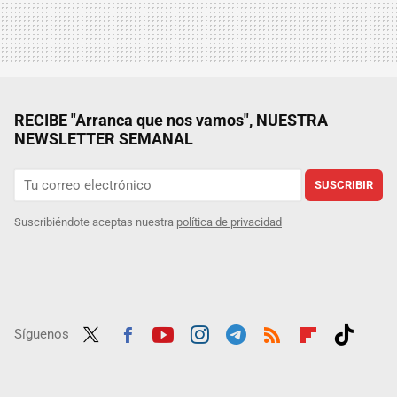
RECIBE "Arranca que nos vamos", NUESTRA
NEWSLETTER SEMANAL
SUSCRIBIR
Suscribiéndote aceptas nuestra
política de privacidad
Síguenos
Twit
Fac
Yout
Inst
Tele
RSS
Flip
Tikt
ter
ebo
ube
agra
gra
boar
ok