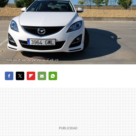
FACEBOOK
TWITTER
FLIPBOARD
E-
WHATSAPP
MAIL