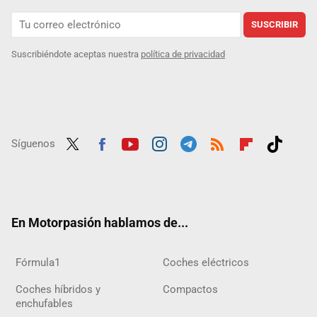
SUSCRIBIR
Suscribiéndote aceptas nuestra
política de privacidad
Síguenos
Twit
Fac
Yout
Inst
Tele
RSS
Flip
Tikt
ter
ebo
ube
agra
gra
boar
ok
ok
m
m
d
En Motorpasión hablamos de...
Fórmula1
Coches eléctricos
Coches híbridos y
Compactos
enchufables