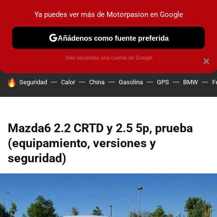
Ya puedes ver más de Motorpasion en Google
PRUEBAS
COCHES ELÉCTRICOS
OBSERVATORIO
F1
Añádenos como fuente preferida
Solo necesitas una cuenta de Google
×
HOY SE HABLA DE
Seguridad
Calor
China
Gasolina
GPS
BMW
F
Mazda6 2.2 CRTD y 2.5 5p, prueba
(equipamiento, versiones y
seguridad)