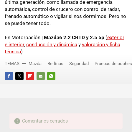
última generación, como llamada de emergencia
automática, control de crucero con control de radar,
frenado automático o vigilar si nos dormimos. Pero no
se puede tener todo.
En Motorpasión |
Mazda6 2.2
CRTD
y 2.5 5p
(
exterior
e interior
,
conducción y dinámica
y
valoración y ficha
técnica
)
TEMAS
Mazda
Berlinas
Seguridad
Pruebas de coches
FACEBOOK
TWITTER
FLIPBOARD
E-
WHATSAPP
MAIL
Comentarios cerrados