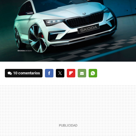
10 comentarios
FACEBOOK
TWITTER
FLIPBOARD
E-
WHATSAPP
MAIL