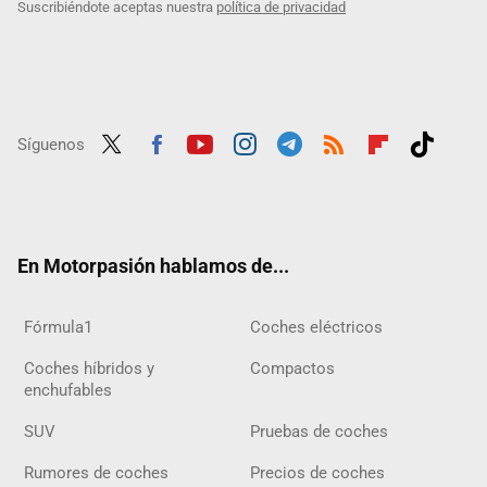
Suscribiéndote aceptas nuestra
política de privacidad
Síguenos
Twit
Fac
Yout
Inst
Tele
RSS
Flip
Tikt
ter
ebo
ube
agra
gra
boar
ok
ok
m
m
d
En Motorpasión hablamos de...
Fórmula1
Coches eléctricos
Coches híbridos y
Compactos
enchufables
SUV
Pruebas de coches
Rumores de coches
Precios de coches