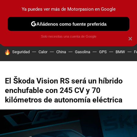
Ya puedes ver más de Motorpasion en Google
PRUEBAS
COCHES ELÉCTRICOS
OBSERVATORIO
F1
Añádenos como fuente preferida
Solo necesitas una cuenta de Google
×
HOY SE HABLA DE
Seguridad
Calor
China
Gasolina
GPS
BMW
F
El Škoda Vision RS será un híbrido
enchufable con 245 CV y 70
kilómetros de autonomía eléctrica