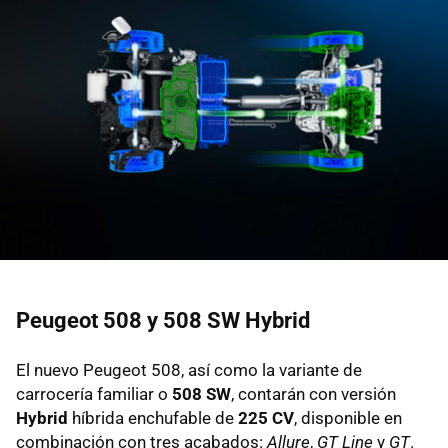
Peugeot 508 y 508 SW Hybrid
El nuevo Peugeot 508, así como la variante de
carrocería familiar o
508 SW
, contarán con versión
Hybrid
híbrida enchufable de
225 CV
, disponible en
combinación con tres acabados:
Allure
,
GT Line
y
GT
.