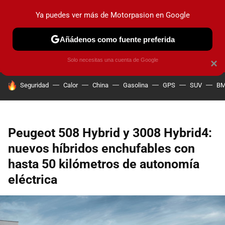
Ya puedes ver más de Motorpasion en Google
PRUEBAS
COCHES ELÉCTRICOS
OBSERVATORIO
F1
Añádenos como fuente preferida
Solo necesitas una cuenta de Google
×
HOY SE HABLA DE
Seguridad
Calor
China
Gasolina
GPS
SUV
B
Peugeot 508 Hybrid y 3008 Hybrid4:
nuevos híbridos enchufables con
hasta 50 kilómetros de autonomía
eléctrica