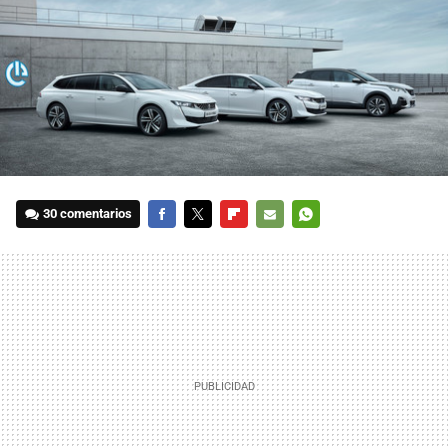
30 comentarios
FACEBOOK
TWITTER
FLIPBOARD
E-
WHATSAPP
MAIL