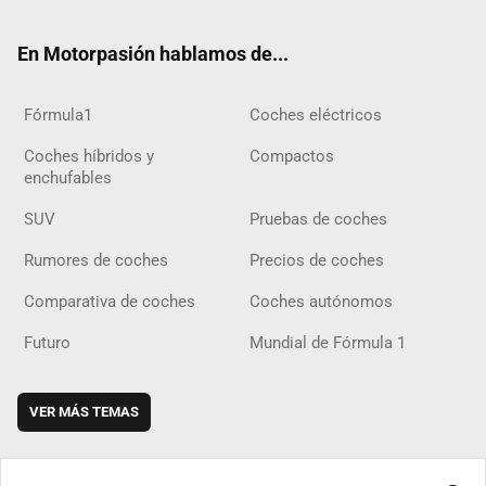
ok
m
m
d
En Motorpasión hablamos de...
Fórmula1
Coches eléctricos
Coches híbridos y
Compactos
enchufables
SUV
Pruebas de coches
Rumores de coches
Precios de coches
Comparativa de coches
Coches autónomos
Futuro
Mundial de Fórmula 1
VER MÁS TEMAS