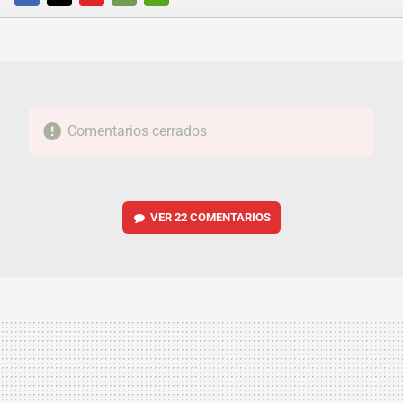
FACEBOOK
TWITTER
FLIPBOARD
E-
WHATSAPP
MAIL
Comentarios cerrados
VER
22 COMENTARIOS