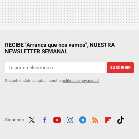
RECIBE "Arranca que nos vamos", NUESTRA
NEWSLETTER SEMANAL
SUSCRIBIR
Suscribiéndote aceptas nuestra
política de privacidad
Síguenos
Twit
Fac
Yout
Inst
Tele
RSS
Flip
Tikt
ter
ebo
ube
agra
gra
boar
ok