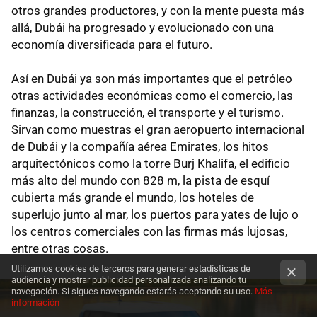
otros grandes productores, y con la mente puesta más
allá, Dubái ha progresado y evolucionado con una
economía diversificada para el futuro.
Así en Dubái ya son más importantes que el petróleo
otras actividades económicas como el comercio, las
finanzas, la construcción, el transporte y el turismo.
Sirvan como muestras el gran aeropuerto internacional
de Dubái y la compañía aérea Emirates, los hitos
arquitectónicos como la torre Burj Khalifa, el edificio
más alto del mundo con 828 m, la pista de esquí
cubierta más grande el mundo, los hoteles de
superlujo junto al mar, los puertos para yates de lujo o
los centros comerciales con las firmas más lujosas,
entre otras cosas.
Utilizamos cookies de terceros para generar estadísticas de
audiencia y mostrar publicidad personalizada analizando tu
navegación. Si sigues navegando estarás aceptando su uso.
Más
información