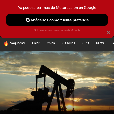
Ya puedes ver más de Motorpasion en Google
MENÚ
NUEVO
Añádenos como fuente preferida
PRUEBAS
COCHES ELÉCTRICOS
OBSERVATORIO
F1
Solo necesitas una cuenta de Google
×
HOY SE HABLA DE
Seguridad
Calor
China
Gasolina
GPS
BMW
F