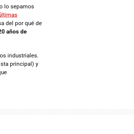
no lo sepamos
últimas
a del por qué de
20 años de
os industriales.
ta principal) y
que