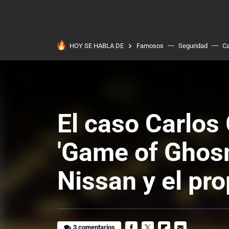
HOY SE HABLA DE
Famosos
Seguridad
Ca
El caso Carlos 
'Game of Ghosn'
Nissan y el pr
3 comentarios