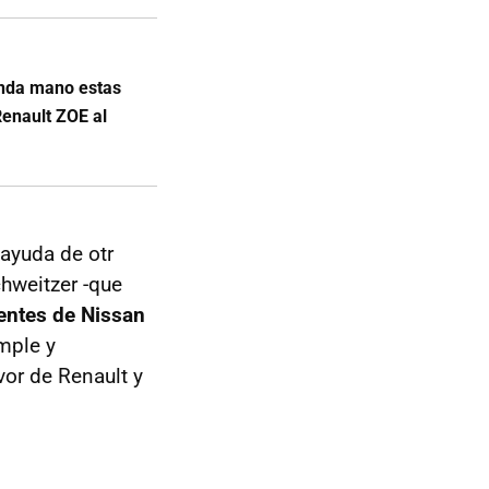
unda mano estas
enault ZOE al
 ayuda de otr
chweitzer -que
gentes de Nissan
mple y
vor de Renault y