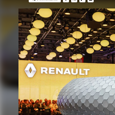
FACEBOOK
TWITTER
FLIPBOARD
E-
MAIL