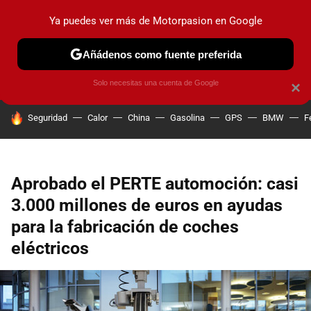
Ya puedes ver más de Motorpasion en Google
PRUEBAS
COCHES ELÉCTRICOS
OBSERVATORIO
F1
Añádenos como fuente preferida
Solo necesitas una cuenta de Google
×
HOY SE HABLA DE
Seguridad
Calor
China
Gasolina
GPS
BMW
F
Aprobado el PERTE automoción: casi
3.000 millones de euros en ayudas
para la fabricación de coches
eléctricos