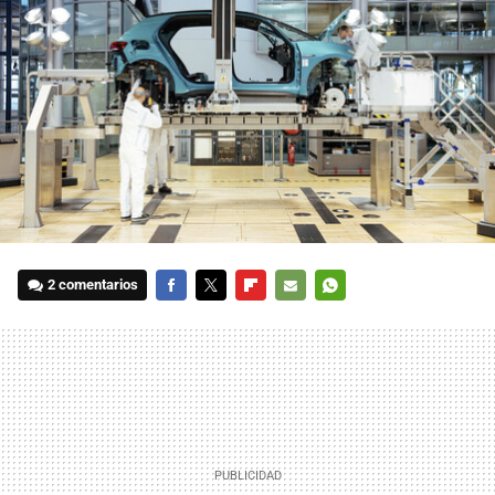
2 comentarios
FACEBOOK
TWITTER
FLIPBOARD
E-
WHATSAPP
MAIL