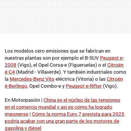
Los modelos cero emisiones que se fabrican en
nuestras plantas son por ejemplo el B-SUV
Peugeot e-
2008
(Vigo), el Opel Corsa-e (Figueruelas) o el
Citroën
ë-C4
(Madrid - Villaverde). Y también industriales como
la
Mercedes-Benz Vito
eléctrica (Vitoria) o las
Citroën
ë-Berlingo,
Opel Combo-e y
Peugeot e-Rifter
(Vigo).
En Motorpasión |
China es el núcleo de las tensiones
en el comercio mundial y así es cómo ha logrado
imponerse
|
Cómo la norma Euro 7 prevista para 2025
podría acabar con una gran parte de los motores de
gasolina y diésel