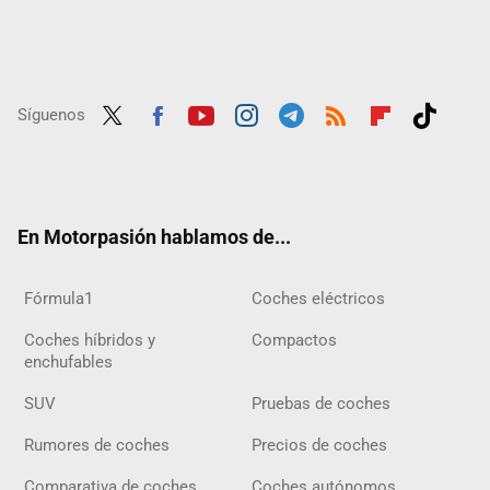
Síguenos
Twit
Fac
Yout
Inst
Tele
RSS
Flip
Tikt
ter
ebo
ube
agra
gra
boar
ok
ok
m
m
d
En Motorpasión hablamos de...
Fórmula1
Coches eléctricos
Coches híbridos y
Compactos
enchufables
SUV
Pruebas de coches
Rumores de coches
Precios de coches
Comparativa de coches
Coches autónomos