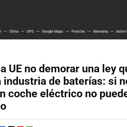
r
China
GPS
Google Maps
Porsche
Alemania
Aston 
la UE no demorar una ley q
a industria de baterías: si 
un coche eléctrico no pued
co