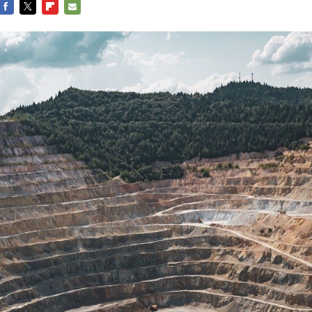
FACEBOOK
TWITTER
FLIPBOARD
E-
MAIL