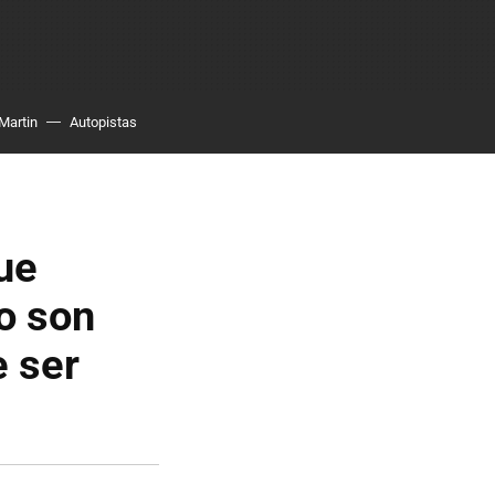
Martin
Autopistas
ue
no son
e ser