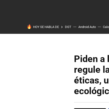
HOY SE HABLA DE
DGT
Android Auto
Calo
Piden a 
regule l
éticas, 
ecológi