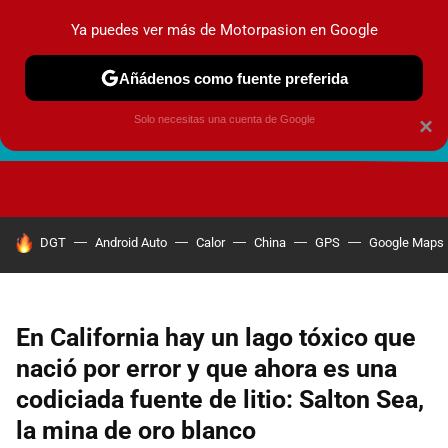
Ya puedes ver más de Motorpasion en Google
Añádenos como fuente preferida
Solo necesitas una cuenta de Google
×
FUTURO URBANO
EN MOVIMIENTO
ENERGÍA
SEGURI
HOY SE HABLA DE
DGT
Android Auto
Calor
China
GPS
Google Maps
En California hay un lago tóxico que
nació por error y que ahora es una
codiciada fuente de litio: Salton Sea,
la mina de oro blanco