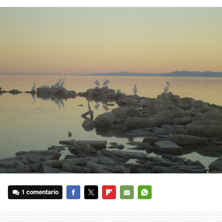
1 comentario
FACEBOOK
TWITTER
FLIPBOARD
E-
WHATSAPP
MAIL