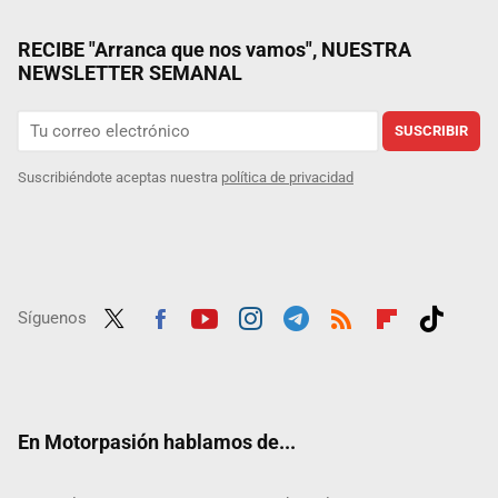
RECIBE "Arranca que nos vamos", NUESTRA
NEWSLETTER SEMANAL
SUSCRIBIR
Suscribiéndote aceptas nuestra
política de privacidad
Síguenos
Twit
Fac
Yout
Inst
Tele
RSS
Flip
Tikt
ter
ebo
ube
agra
gra
boar
ok
ok
m
m
d
En Motorpasión hablamos de...