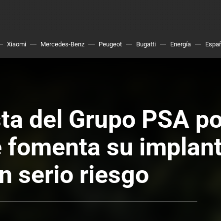
Xiaomi
Mercedes-Benz
Peugeot
Bugatti
Energía
Espa
sta del Grupo PSA po
se fomenta su implan
n serio riesgo