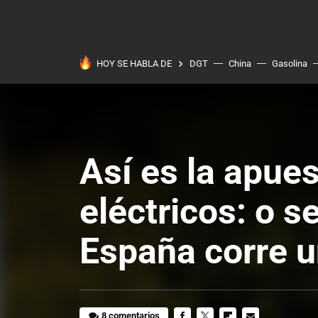
HOY SE HABLA DE
DGT
China
Gasolina
Así es la apue
eléctricos: o 
España corre u
8 comentarios