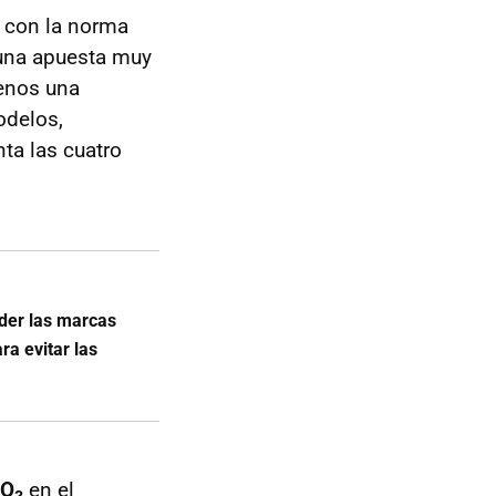
con la norma
 una apuesta muy
menos una
odelos,
ta las cuatro
der las marcas
ra evitar las
O₂
en el