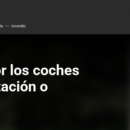
ña
Incendio
r los coches
tación o