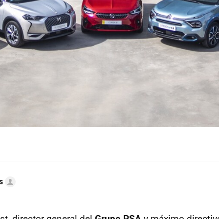
s
t, director general del
Grupo PSA
y máximo directivo