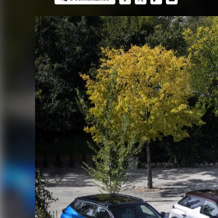
FACEBOOK
TWITTER
FLIPBOARD
E-
MAIL