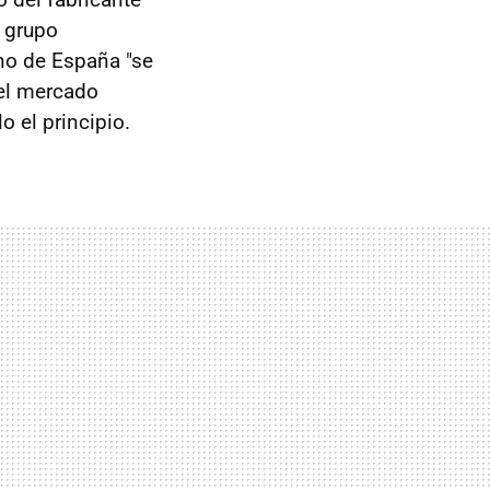
l grupo
no de España "se
del mercado
o el principio.