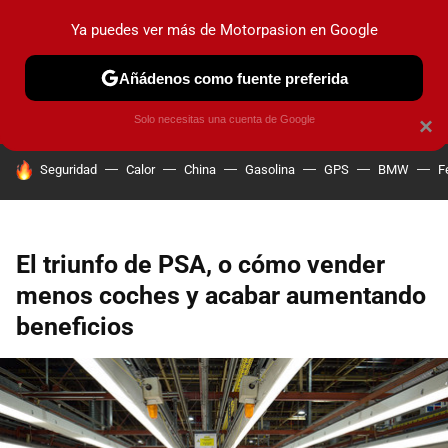
Ya puedes ver más de Motorpasion en Google
PRUEBAS
COCHES ELÉCTRICOS
OBSERVATORIO
F1
Añádenos como fuente preferida
Solo necesitas una cuenta de Google
×
HOY SE HABLA DE
Seguridad
Calor
China
Gasolina
GPS
BMW
F
El triunfo de PSA, o cómo vender
menos coches y acabar aumentando
beneficios