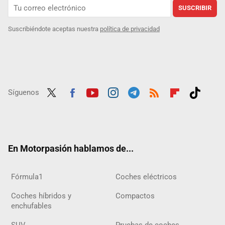
SUSCRIBIR
Suscribiéndote aceptas nuestra
política de privacidad
Síguenos
Twit
Fac
Yout
Inst
Tele
RSS
Flip
Tikt
ter
ebo
ube
agra
gra
boar
ok
ok
m
m
d
En Motorpasión hablamos de...
Fórmula1
Coches eléctricos
Coches híbridos y
Compactos
enchufables