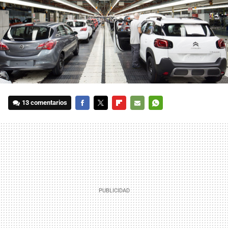
13 comentarios
FACEBOOK
TWITTER
FLIPBOARD
E-
WHATSAPP
MAIL