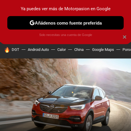
Ya puedes ver más de Motorpasion en Google
PRUEBAS
COCHES ELÉCTRICOS
OBSERVATORIO
F1
Añádenos como fuente preferida
Solo necesitas una cuenta de Google
×
HOY SE HABLA DE
DGT
Android Auto
Calor
China
Google Maps
Pors