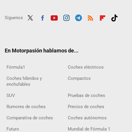
Síguenos
Twit
Fac
Yout
Inst
Tele
RSS
Flip
Tikt
ter
ebo
ube
agra
gra
boar
ok
ok
m
m
d
En Motorpasión hablamos de...
Fórmula1
Coches eléctricos
Coches híbridos y
Compactos
enchufables
SUV
Pruebas de coches
Rumores de coches
Precios de coches
Comparativa de coches
Coches autónomos
Futuro
Mundial de Fórmula 1