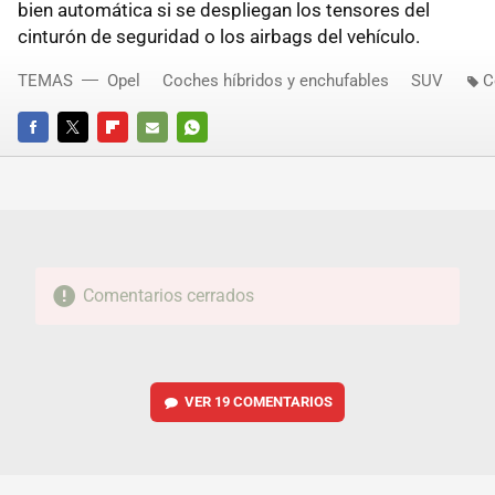
bien automática si se despliegan los tensores del
cinturón de seguridad o los airbags del vehículo.
TEMAS
Opel
Coches híbridos y enchufables
SUV
C
FACEBOOK
TWITTER
FLIPBOARD
E-
WHATSAPP
MAIL
Comentarios cerrados
VER
19 COMENTARIOS