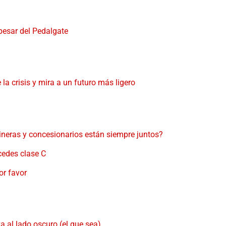
pesar del Pedalgate
la crisis y mira a un futuro más ligero
ineras y concesionarios están siempre juntos?
cedes clase C
or favor
va al lado oscuro (el que sea)