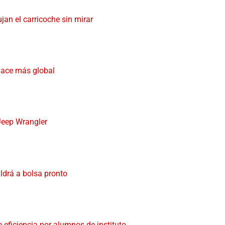
an el carricoche sin mirar
 hace más global
 Jeep Wrangler
ldrá a bolsa pronto
 eficiencia por alumnos de instituto