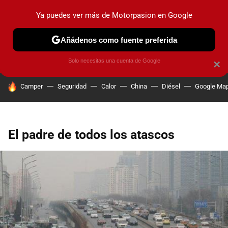
Ya puedes ver más de Motorpasion en Google
PRUEBAS
COCHES ELÉCTRICOS
OBSERVATORIO
F1
Añádenos como fuente preferida
Solo necesitas una cuenta de Google
×
HOY SE HABLA DE
Camper
Seguridad
Calor
China
Diésel
Google Ma
El padre de todos los atascos