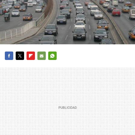
FACEBOOK
TWITTER
FLIPBOARD
E-
WHATSAPP
MAIL