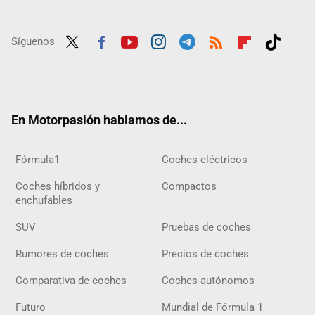
Síguenos
Twit
Fac
Yout
Inst
Tele
RSS
Flip
Tikt
ter
ebo
ube
agra
gra
boar
ok
ok
m
m
d
En Motorpasión hablamos de...
Fórmula1
Coches eléctricos
Coches híbridos y
Compactos
enchufables
SUV
Pruebas de coches
Rumores de coches
Precios de coches
Comparativa de coches
Coches autónomos
Futuro
Mundial de Fórmula 1