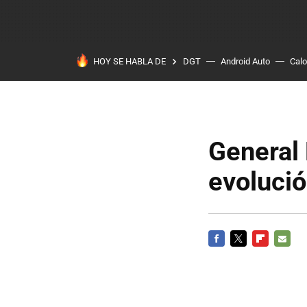
HOY SE HABLA DE
DGT
Android Auto
Calo
General 
evolució
FACEBOOK
TWITTER
FLIPBOARD
E-
MAIL