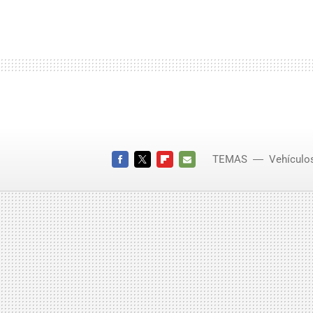
TEMAS
Vehículos
Furgon
FACEBOOK
TWITTER
FLIPBOARD
E-
MAIL