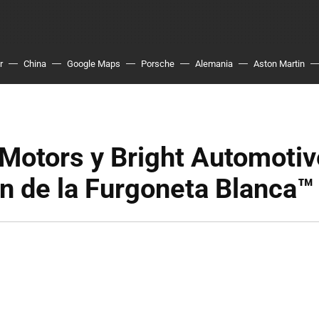
r
China
Google Maps
Porsche
Alemania
Aston Martin
Motors y Bright Automotive
n de la Furgoneta Blanca™