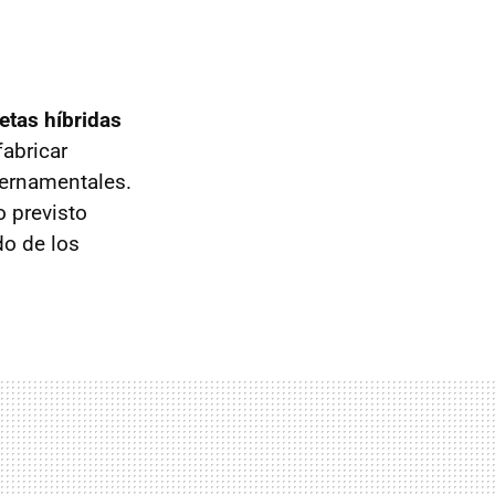
etas híbridas
fabricar
bernamentales.
o previsto
do de los