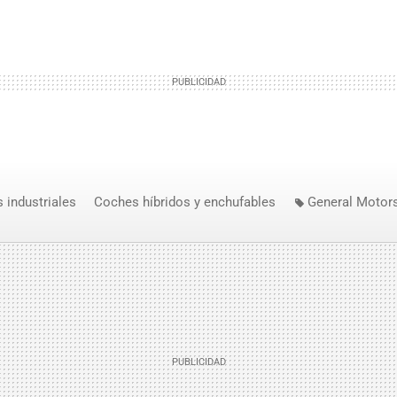
 industriales
Coches híbridos y enchufables
General Motor
eta Blanca
Bright Automotive