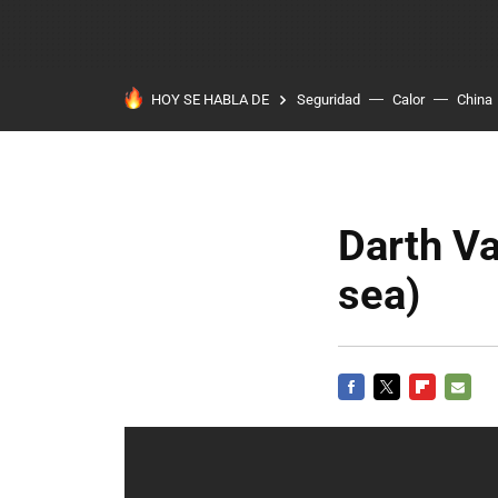
HOY SE HABLA DE
Seguridad
Calor
China
Darth Va
sea)
FACEBOOK
TWITTER
FLIPBOARD
E-
MAIL