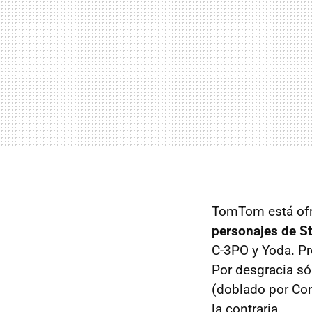
TomTom está ofre
personajes de S
C-3PO y Yoda. Pr
Por desgracia sól
(doblado por Con
la contraria.