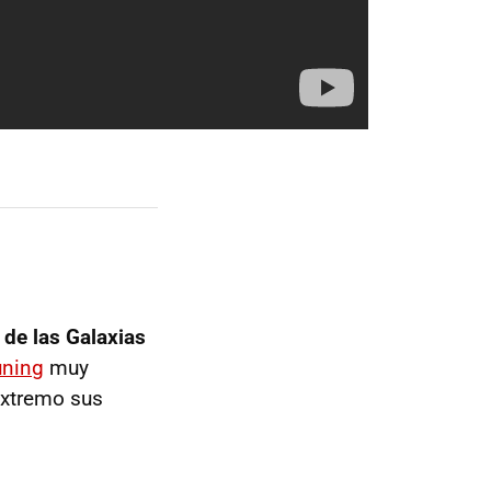
a de las Galaxias
uning
muy
extremo sus