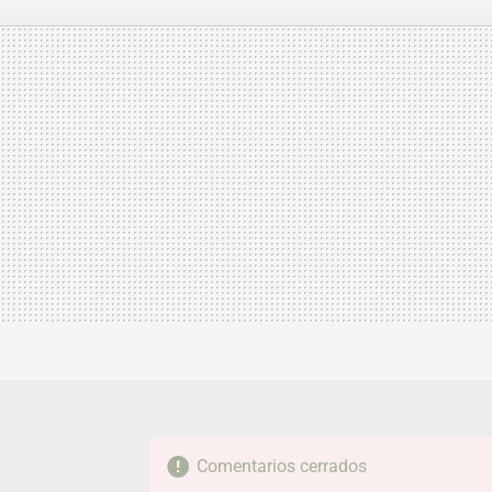
FACEBOOK
TWITTER
FLIPBOARD
E-
MAIL
Comentarios cerrados