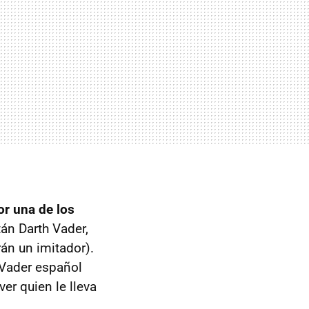
r una de los
án Darth Vader,
án un imitador).
h Vader español
er quien le lleva