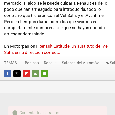
mercado, si algo se le puede culpar a Renault es de lo
poco que han arriesgado para introducirla, todo lo
contrario que hicieron con el Vel Satis y el Avantime.
Pero en tiempos duros como los que vivimos es
completamente comprensible que no hayan querido
arriesgar demasiado.
En Motorpasión |
Renault Latitude, un sustituto del Vel
Satis en la dirección correcta
TEMAS
Berlinas
Renault
Salones del Automóvil
Sa
FACEBOOK
TWITTER
FLIPBOARD
E-
WHATSAPP
MAIL
Comentarios cerrados