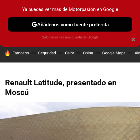
Ya puedes ver más de Motorpasion en Google
PRUEBAS
COCHES ELÉCTRICOS
OBSERVATORIO
F1
Añádenos como fuente preferida
Solo necesitas una cuenta de Google
×
HOY SE HABLA DE
Famosos
Seguridad
Calor
China
Google Maps
Xi
Renault Latitude, presentado en
Moscú