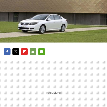
FACEBOOK
TWITTER
FLIPBOARD
E-
WHATSAPP
MAIL