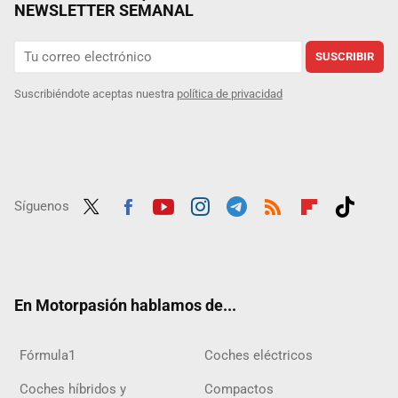
NEWSLETTER SEMANAL
SUSCRIBIR
Suscribiéndote aceptas nuestra
política de privacidad
Síguenos
Twit
Fac
Yout
Inst
Tele
RSS
Flip
Tikt
ter
ebo
ube
agra
gra
boar
ok
ok
m
m
d
En Motorpasión hablamos de...
Fórmula1
Coches eléctricos
Coches híbridos y
Compactos