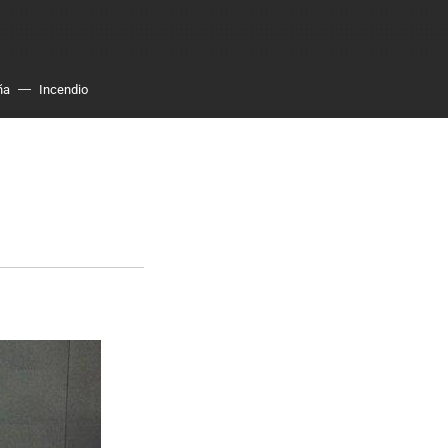
ña
Incendio