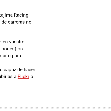
kajima Racing,
 de carreras no
o en vuestro
japonés) os
tar o para
s capaz de hacer
ubirlas a
Flickr
o