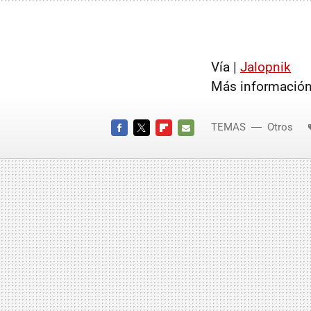
Vía |
Jalopnik
Más información
TEMAS
Otros
FACEBOOK
TWITTER
FLIPBOARD
E-
MAIL