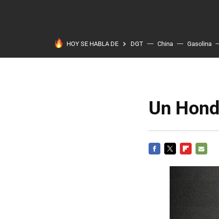
HOY SE HABLA DE
DGT
China
Gasolina
Un Hond
FACEBOOK
TWITTER
FLIPBOARD
E-
MAIL