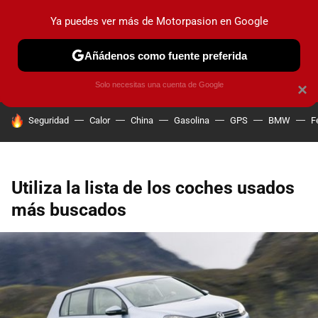
Ya puedes ver más de Motorpasion en Google
PRUEBAS
COCHES ELÉCTRICOS
OBSERVATORIO
F1
Añádenos como fuente preferida
Solo necesitas una cuenta de Google
×
HOY SE HABLA DE
Seguridad
Calor
China
Gasolina
GPS
BMW
F
Utiliza la lista de los coches usados
más buscados