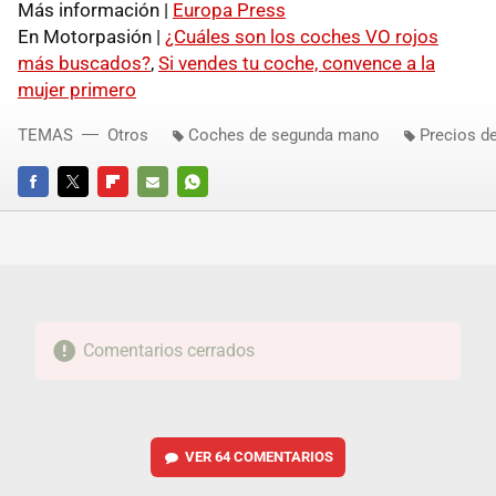
Más información |
Europa Press
En Motorpasión |
¿Cuáles son los coches VO rojos
más buscados?
,
Si vendes tu coche, convence a la
mujer primero
TEMAS
Otros
Coches de segunda mano
Precios d
FACEBOOK
TWITTER
FLIPBOARD
E-
WHATSAPP
MAIL
Comentarios cerrados
VER
64 COMENTARIOS