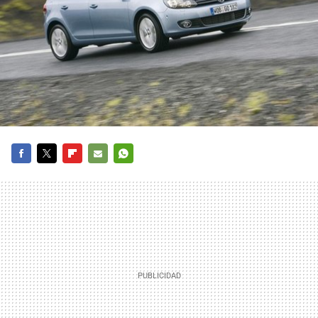
FACEBOOK
TWITTER
FLIPBOARD
E-
WHATSAPP
MAIL