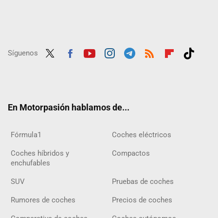
Síguenos
Twit
Fac
Yout
Inst
Tele
RSS
Flip
Tikt
ter
ebo
ube
agra
gra
boar
ok
ok
m
m
d
En Motorpasión hablamos de...
Fórmula1
Coches eléctricos
Coches híbridos y
Compactos
enchufables
SUV
Pruebas de coches
Rumores de coches
Precios de coches