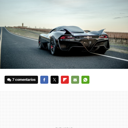
7 comentarios
FACEBOOK
TWITTER
FLIPBOARD
E-
WHATSAPP
MAIL