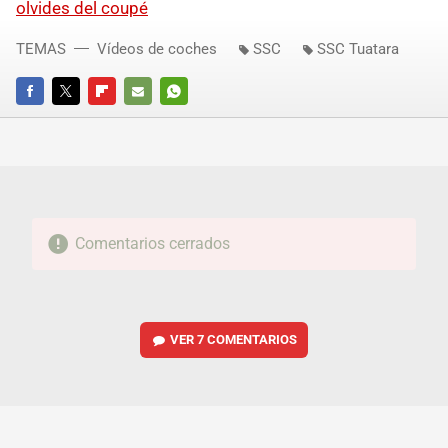
olvides del coupé
TEMAS
Vídeos de coches
SSC
SSC Tuatara
FACEBOOK
TWITTER
FLIPBOARD
E-
WHATSAPP
MAIL
Comentarios cerrados
VER
7 COMENTARIOS