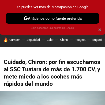
Ya puedes ver más de Motorpasion en Google
PRUEBAS
COCHES ELÉCTRICOS
OBSERVATORIO
F1
Añádenos como fuente preferida
Solo necesitas una cuenta de Google
×
HOY SE HABLA DE
Camper
Seguridad
Calor
China
Peugeot
Bugatti
Cuidado, Chiron: por fin escuchamos
al SSC Tuatara de más de 1.700 CV, y
mete miedo a los coches más
rápidos del mundo