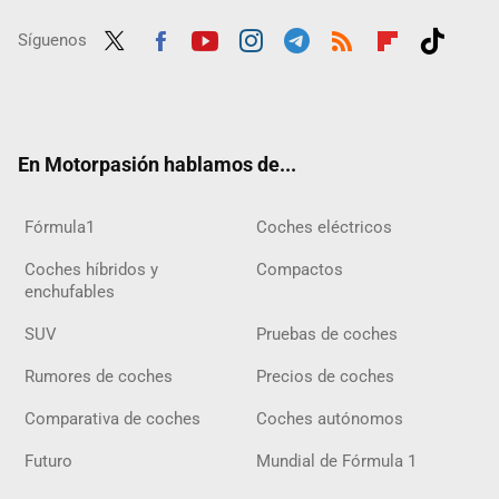
Síguenos
Twit
Fac
Yout
Inst
Tele
RSS
Flip
Tikt
ter
ebo
ube
agra
gra
boar
ok
ok
m
m
d
En Motorpasión hablamos de...
Fórmula1
Coches eléctricos
Coches híbridos y
Compactos
enchufables
SUV
Pruebas de coches
Rumores de coches
Precios de coches
Comparativa de coches
Coches autónomos
Futuro
Mundial de Fórmula 1