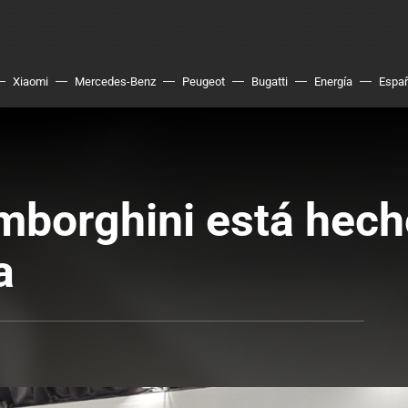
Xiaomi
Mercedes-Benz
Peugeot
Bugatti
Energía
Espa
amborghini está hech
a