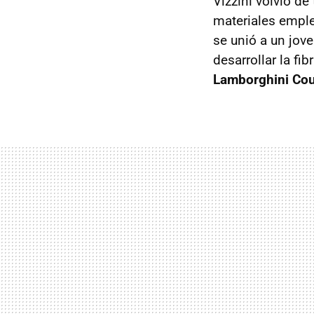
Vizzini volvió d
materiales empl
se unió a un jov
desarrollar la fi
Lamborghini Cou