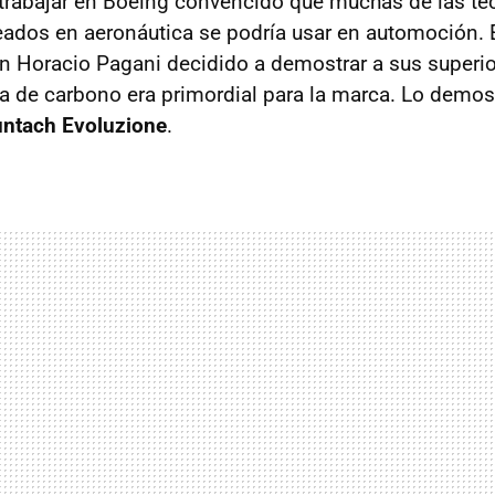
e trabajar en Boeing convencido que muchas de las té
eados en aeronáutica se podría usar en automoción.
en Horacio Pagani decidido a demostrar a sus superi
bra de carbono era primordial para la marca. Lo demos
ntach Evoluzione
.