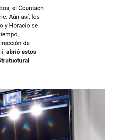
tos, el Countach
e. Aún así, los
o y Horacio se
 tiempo,
irección de
ni,
abrió estos
trutuctural