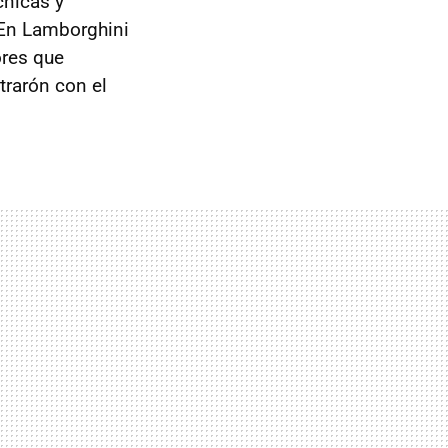
cnicas y
 En Lamborghini
ores que
trarón con el