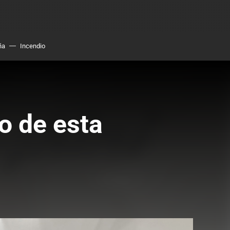
ña
Incendio
o de esta