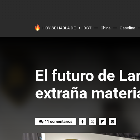
HOY SE HABLA DE
DGT
China
Gasolina
El futuro de L
extraña materi
11 comentarios
FACEBOOK
TWITTER
FLIPBOARD
E-
MAIL