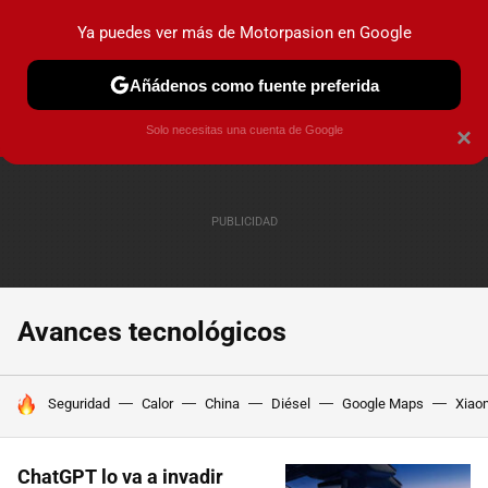
Ya puedes ver más de Motorpasion en Google
PRUEBAS
COCHES ELÉCTRICOS
OBSERVATORIO
F1
Añádenos como fuente preferida
Solo necesitas una cuenta de Google
×
Avances tecnológicos
HOY SE HABLA DE
Seguridad
Calor
China
Diésel
Google Maps
Xiao
ChatGPT lo va a invadir