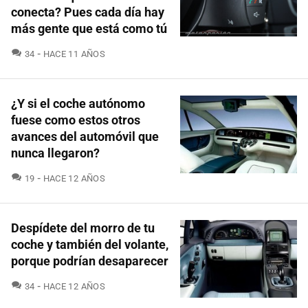
conecta? Pues cada día hay
más gente que está como tú
COMENTARIOS
34
HACE 11 AÑOS
¿Y si el coche autónomo
fuese como estos otros
avances del automóvil que
nunca llegaron?
COMENTARIOS
19
HACE 12 AÑOS
Despídete del morro de tu
coche y también del volante,
porque podrían desaparecer
COMENTARIOS
34
HACE 12 AÑOS