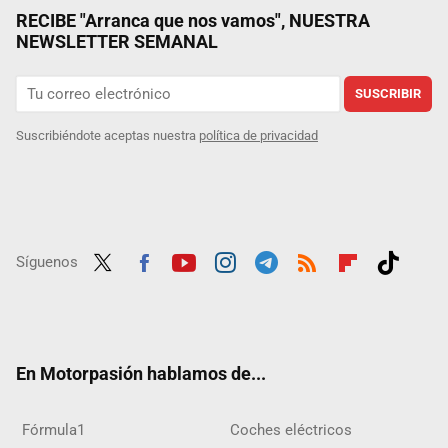
RECIBE "Arranca que nos vamos", NUESTRA
NEWSLETTER SEMANAL
SUSCRIBIR
Suscribiéndote aceptas nuestra
política de privacidad
Síguenos
Twit
Fac
Yout
Inst
Tele
RSS
Flip
Tikt
ter
ebo
ube
agra
gra
boar
ok
ok
m
m
d
En Motorpasión hablamos de...
Fórmula1
Coches eléctricos