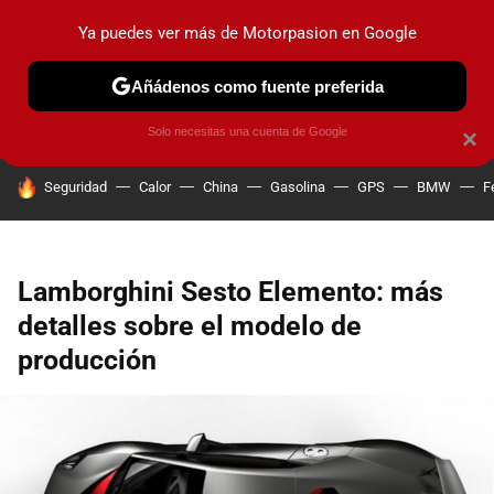
Ya puedes ver más de Motorpasion en Google
PRUEBAS
COCHES ELÉCTRICOS
OBSERVATORIO
F1
Añádenos como fuente preferida
Solo necesitas una cuenta de Google
×
HOY SE HABLA DE
Seguridad
Calor
China
Gasolina
GPS
BMW
F
Lamborghini Sesto Elemento: más
detalles sobre el modelo de
producción