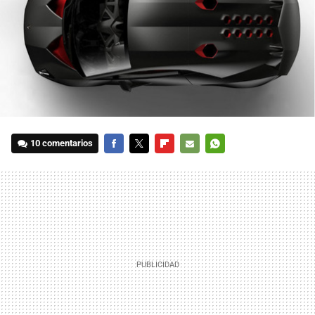
10 comentarios
FACEBOOK
TWITTER
FLIPBOARD
E-
WHATSAPP
MAIL