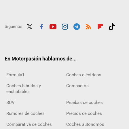
Síguenos
Twit
Fac
Yout
Inst
Tele
RSS
Flip
Tikt
ter
ebo
ube
agra
gra
boar
ok
ok
m
m
d
En Motorpasión hablamos de...
Fórmula1
Coches eléctricos
Coches híbridos y
Compactos
enchufables
SUV
Pruebas de coches
Rumores de coches
Precios de coches
Comparativa de coches
Coches autónomos