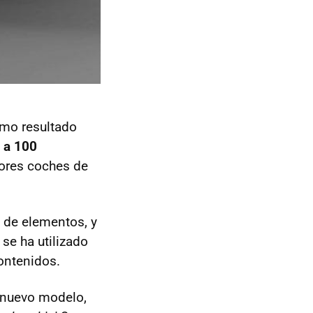
omo resultado
 a 100
jores coches de
a de elementos, y
se ha utilizado
ontenidos.
l nuevo modelo,