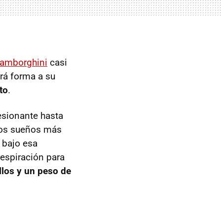
Lamborghini
casi
rá forma a su
to
.
esionante hasta
 los sueños más
 bajo esa
espiración para
los y un peso de