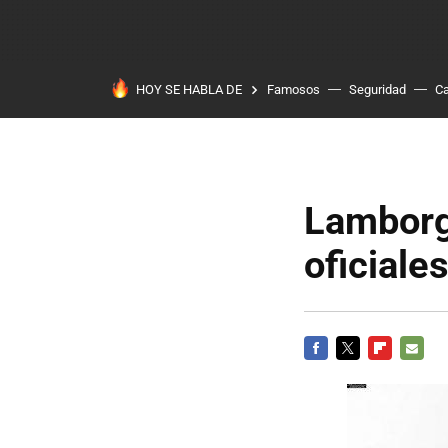
HOY SE HABLA DE
Famosos
Seguridad
Ca
Lamborg
oficiale
FACEBOOK
TWITTER
FLIPBOARD
E-
MAIL