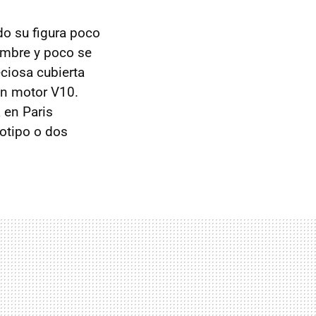
do su figura poco
iembre y poco se
eciosa cubierta
un motor V10.
 en Paris
totipo o dos