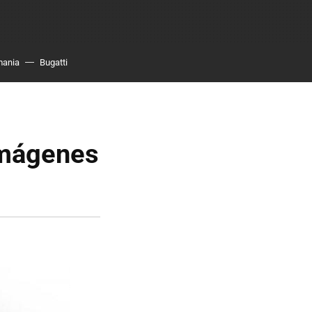
mania
Bugatti
imágenes