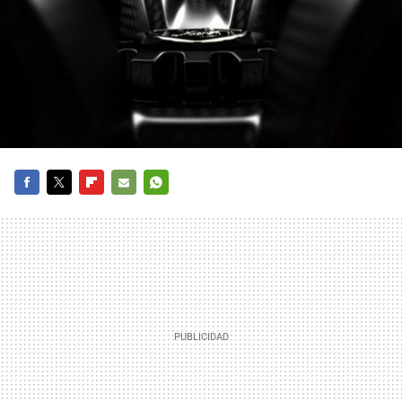
FACEBOOK
TWITTER
FLIPBOARD
E-
WHATSAPP
MAIL