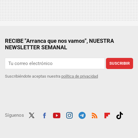
RECIBE "Arranca que nos vamos", NUESTRA
NEWSLETTER SEMANAL
SUSCRIBIR
Suscribiéndote aceptas nuestra
política de privacidad
Síguenos
Twit
Fac
Yout
Inst
Tele
RSS
Flip
Tikt
ter
ebo
ube
agra
gra
boar
ok