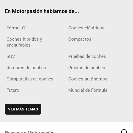
ok
m
m
d
En Motorpasión hablamos de...
Fórmula1
Coches eléctricos
Coches híbridos y
Compactos
enchufables
SUV
Pruebas de coches
Rumores de coches
Precios de coches
Comparativa de coches
Coches autónomos
Futuro
Mundial de Fórmula 1
VER MÁS TEMAS