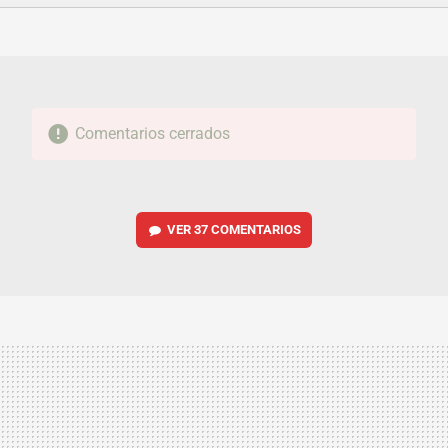
FACEBOOK
TWITTER
FLIPBOARD
E-
WHATSAPP
MAIL
Comentarios cerrados
VER
37 COMENTARIOS