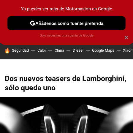
Ya puedes ver más de Motorpasion en Google
PRUEBAS
COCHES ELÉCTRICOS
OBSERVATORIO
F1
Añádenos como fuente preferida
Solo necesitas una cuenta de Google
×
HOY SE HABLA DE
Seguridad
Calor
China
Diésel
Google Maps
Xiaom
Dos nuevos teasers de Lamborghini,
sólo queda uno