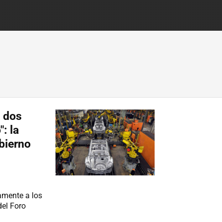
 dos
: la
bierno
amente a los
del Foro