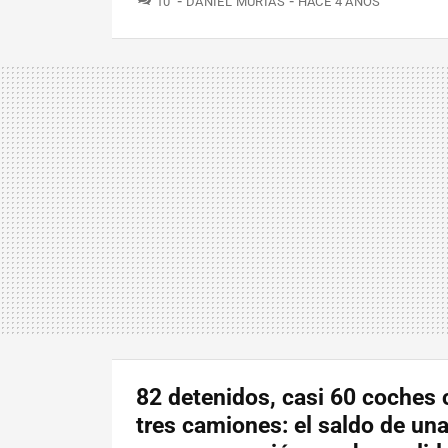
10
DANIEL MURIAS
HACE 4 AÑOS
82 detenidos, casi 60 coches 
tres camiones: el saldo de un