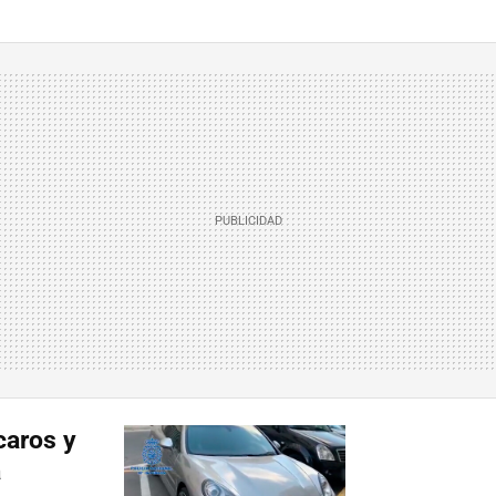
caros y
a