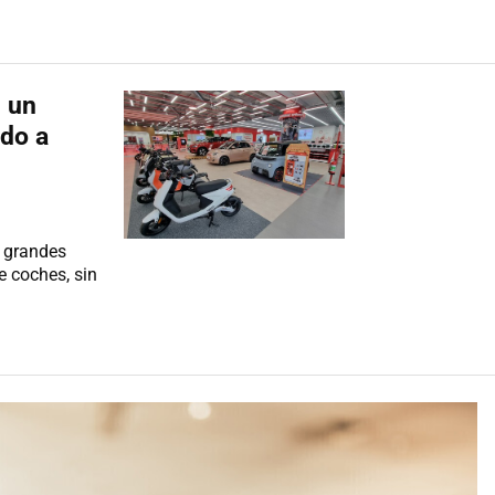
n un
do a
 grandes
e coches, sin