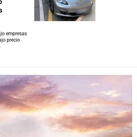
o
s
ajo empresas
ajo precio
»