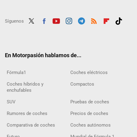
Síguenos
Twit
Fac
Yout
Inst
Tele
RSS
Flip
Tikt
ter
ebo
ube
agra
gra
boar
ok
ok
m
m
d
En Motorpasión hablamos de...
Fórmula1
Coches eléctricos
Coches híbridos y
Compactos
enchufables
SUV
Pruebas de coches
Rumores de coches
Precios de coches
Comparativa de coches
Coches autónomos
Futuro
Mundial de Fórmula 1