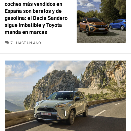
coches más vendidos en
España son baratos y de
gasolina: el Dacia Sandero
sigue imbatible y Toyota
manda en marcas
COMENTARIOS
7
HACE UN AÑO