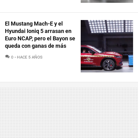
El Mustang Mach-E y el
Hyundai Ioniq 5 arrasan en
Euro NCAP, pero el Bayon se
queda con ganas de más
COMENTARIOS
0
HACE 5 AÑOS