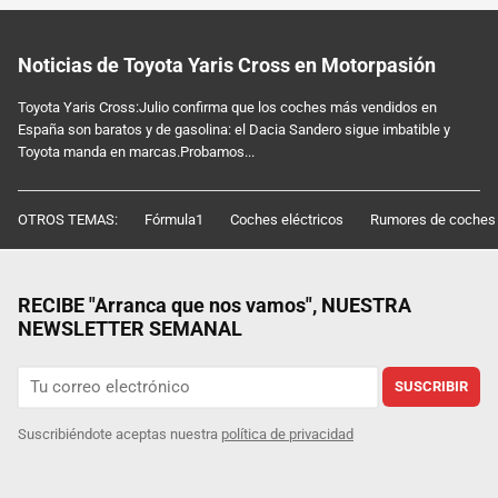
Noticias de Toyota Yaris Cross en Motorpasión
Toyota Yaris Cross:Julio confirma que los coches más vendidos en
España son baratos y de gasolina: el Dacia Sandero sigue imbatible y
Toyota manda en marcas.Probamos...
OTROS TEMAS:
Fórmula1
Coches eléctricos
Rumores de coches
RECIBE "Arranca que nos vamos", NUESTRA
NEWSLETTER SEMANAL
SUSCRIBIR
Suscribiéndote aceptas nuestra
política de privacidad