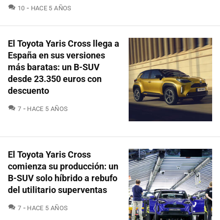
COMENTARIOS
10
HACE 5 AÑOS
El Toyota Yaris Cross llega a
España en sus versiones
más baratas: un B-SUV
desde 23.350 euros con
descuento
COMENTARIOS
7
HACE 5 AÑOS
El Toyota Yaris Cross
comienza su producción: un
B-SUV solo híbrido a rebufo
del utilitario superventas
COMENTARIOS
7
HACE 5 AÑOS