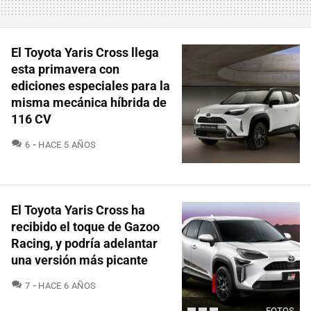
El Toyota Yaris Cross llega
esta primavera con
ediciones especiales para la
misma mecánica híbrida de
116 CV
COMENTARIOS
6
HACE 5 AÑOS
El Toyota Yaris Cross ha
recibido el toque de Gazoo
Racing, y podría adelantar
una versión más picante
COMENTARIOS
7
HACE 6 AÑOS
FOTOS