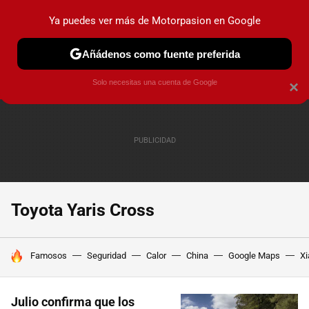
Ya puedes ver más de Motorpasion en Google
PRUEBAS
COCHES ELÉCTRICOS
OBSERVATORIO
F1
Añádenos como fuente preferida
Solo necesitas una cuenta de Google
×
Toyota Yaris Cross
HOY SE HABLA DE
Famosos
Seguridad
Calor
China
Google Maps
Xi
Julio confirma que los