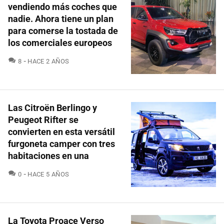
vendiendo más coches que
nadie. Ahora tiene un plan
para comerse la tostada de
los comerciales europeos
COMENTARIOS
8
HACE 2 AÑOS
Las Citroën Berlingo y
Peugeot Rifter se
convierten en esta versátil
furgoneta camper con tres
habitaciones en una
COMENTARIOS
0
HACE 5 AÑOS
La Toyota Proace Verso