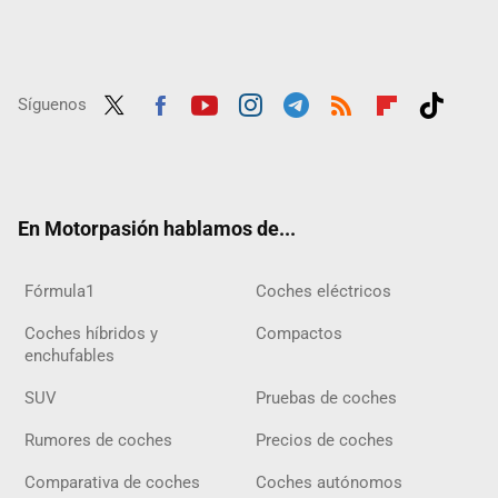
Síguenos
Twit
Fac
Yout
Inst
Tele
RSS
Flip
Tikt
ter
ebo
ube
agra
gra
boar
ok
ok
m
m
d
En Motorpasión hablamos de...
Fórmula1
Coches eléctricos
Coches híbridos y
Compactos
enchufables
SUV
Pruebas de coches
Rumores de coches
Precios de coches
Comparativa de coches
Coches autónomos