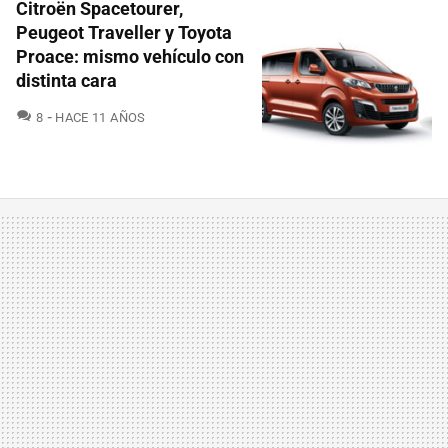
Citroën Spacetourer,
Peugeot Traveller y Toyota
Proace: mismo vehículo con
distinta cara
COMENTARIOS
8
HACE 11 AÑOS