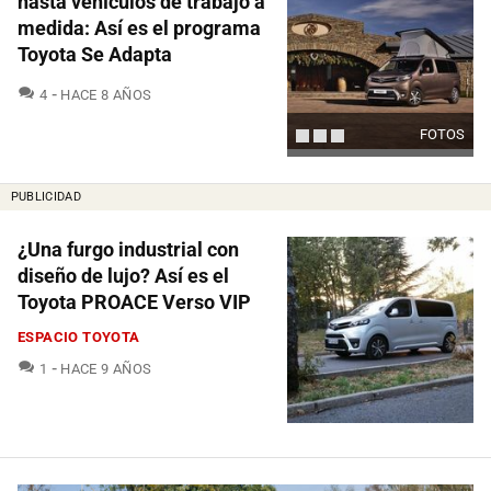
hasta vehículos de trabajo a
medida: Así es el programa
Toyota Se Adapta
COMENTARIOS
4
HACE 8 AÑOS
FOTOS
PUBLICIDAD
¿Una furgo industrial con
diseño de lujo? Así es el
Toyota PROACE Verso VIP
ESPACIO TOYOTA
COMENTARIOS
1
HACE 9 AÑOS