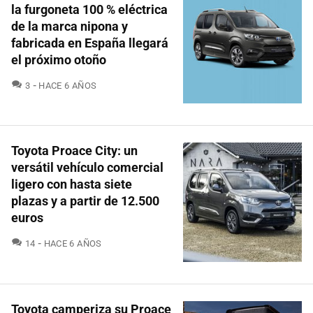
la furgoneta 100 % eléctrica
de la marca nipona y
fabricada en España llegará
el próximo otoño
COMENTARIOS
3
HACE 6 AÑOS
Toyota Proace City: un
versátil vehículo comercial
ligero con hasta siete
plazas y a partir de 12.500
euros
COMENTARIOS
14
HACE 6 AÑOS
Toyota camperiza su Proace