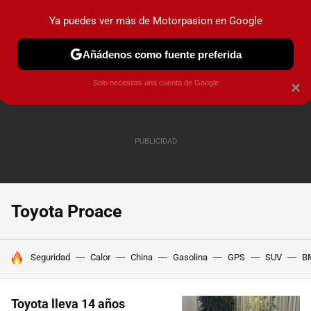
Ya puedes ver más de Motorpasion en Google
PRUEBAS
COCHES ELÉCTRICOS
OBSERVATORIO
F1
Añádenos como fuente preferida
Solo necesitas una cuenta de Google
×
Toyota Proace
HOY SE HABLA DE
Seguridad
Calor
China
Gasolina
GPS
SUV
B
Toyota lleva 14 años