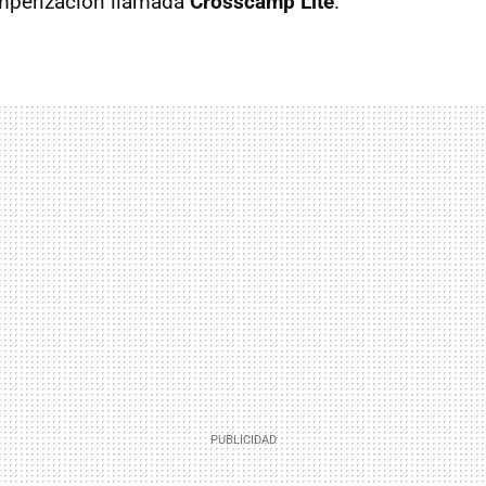
mperización llamada
Crosscamp Lite
.