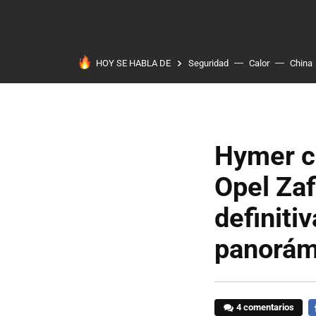
HOY SE HABLA DE
Seguridad
Calor
China
Hymer co
Opel Zaf
definitiv
panorám
4 comentarios