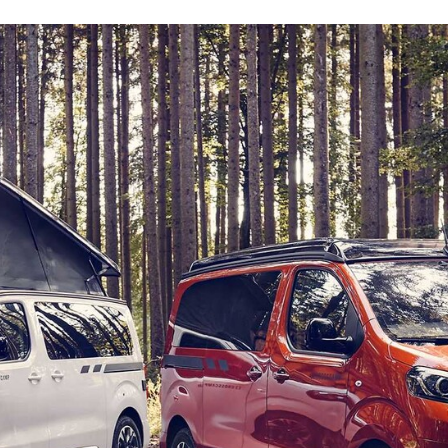
ACEBOOK
TWITTER
FLIPBOARD
E-
MAIL