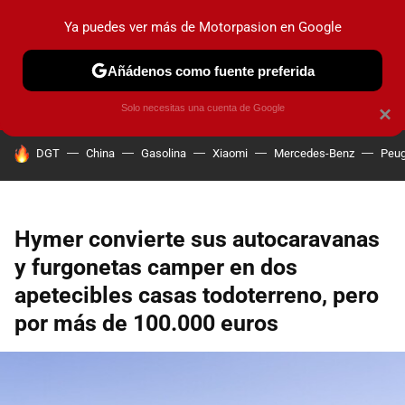
Ya puedes ver más de Motorpasion en Google
PRUEBAS
COCHES ELÉCTRICOS
OBSERVATORIO
F1
Añádenos como fuente preferida
Solo necesitas una cuenta de Google
×
HOY SE HABLA DE
DGT
China
Gasolina
Xiaomi
Mercedes-Benz
Peug
Hymer convierte sus autocaravanas
y furgonetas camper en dos
apetecibles casas todoterreno, pero
por más de 100.000 euros