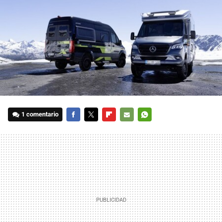
1 comentario
FACEBOOK
TWITTER
FLIPBOARD
E-
WHATSAPP
MAIL