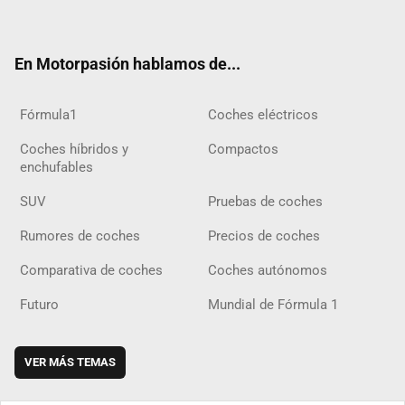
ter
ebo
ube
agra
gra
boar
ok
ok
m
m
d
En Motorpasión hablamos de...
Fórmula1
Coches eléctricos
Coches híbridos y
Compactos
enchufables
SUV
Pruebas de coches
Rumores de coches
Precios de coches
Comparativa de coches
Coches autónomos
Futuro
Mundial de Fórmula 1
VER MÁS TEMAS